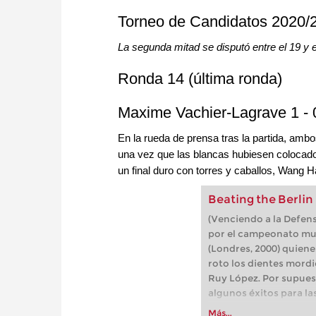
Torneo de Candidatos 2020/
La segunda mitad se disputó entre el 19 y e
Ronda 14 (última ronda)
Maxime Vachier-Lagrave 1 -
En la rueda de prensa tras la partida, am
una vez que las blancas hubiesen colocado s
un final duro con torres y caballos, Wang H
Beating the Berli
(Venciendo a la Defens
por el campeonato mu
(Londres, 2000) quien
roto los dientes mordi
Ruy López. Por supues
algunos éxitos para la
las negras han demos
Más...