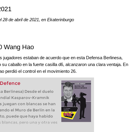
2021
l 28 de abril de 2021, en Ekaterinburgo
 0 Wang Hao
bos jugadores estaban de acuerdo que en esta Defensa Berlinesa,
u caballo en la fuerte casilla d6, alcanzaron una clara ventaja. En
ao perdió el control en el movimiento 26.
n Defence
a Berlinesa) Desde el duelo
ndial Kasparov-Kramnik
es juegan con blancas se han
endo el Muro de Berlín en la
to, puede que haya habido
s blancas, pero una y otra ves
trado convincentemente que