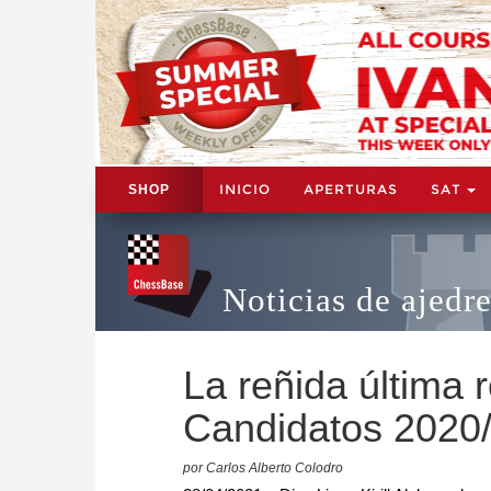
INICIO
APERTURAS
SAT
SHOP
Noticias de ajedr
La reñida última 
Candidatos 2020
por Carlos Alberto Colodro