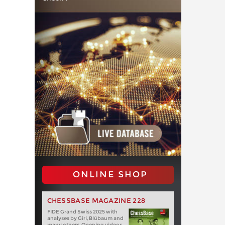
ONLINE SHOP
CHESSBASE MAGAZINE 228
FIDE Grand Swiss 2025 with
analyses by Giri, Blübaum and
many others. Opening videos