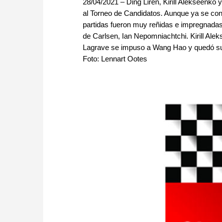
28/04/2021 – Ding Liren, Kirill Alekseenko
al Torneo de Candidatos. Aunque ya se cono
partidas fueron muy reñidas e impregnadas 
de Carlsen, Ian Nepomniachtchi. Kirill Ale
Lagrave se impuso a Wang Hao y quedó su
Foto: Lennart Ootes