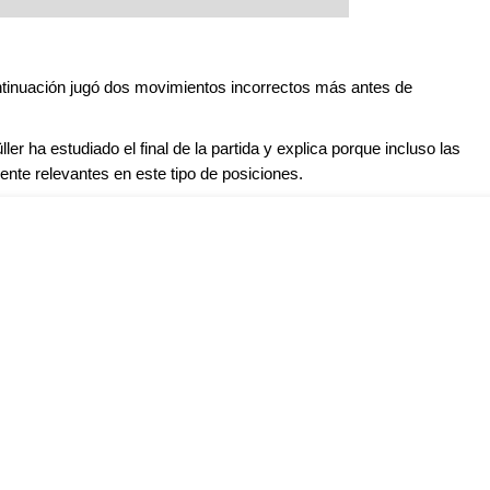
incluso como construir una
. La situación desde el punto
 se ha vuelto precaria:
e a capitular, porque en todas
tinuación jugó dos movimientos incorrectos más antes de
as al final de la Berlinesa las
l comienzo en la lucha por
r ha estudiado el final de la partida y explica porque incluso las
rtura. ¿Qué podemos hacer?
s blancas tienen que
ente relevantes en este tipo de posiciones.
mper la defensa de las
amiento en la cabeza, este
irov llega justo a tiempo.
maestro de su nivel que sea
su juego creativo y sin
etón. En más de 3 horas de
an cantidad de refinamientos
nnovadoras y sugerencias
vídeo: 3 horas 49 minutos.