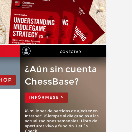
CONECTAR
¿Aún sin cuenta
ChessBase?
HOP
INFÓRMESE >
¡8 millones de partidas de ajedrez en
Internet! ¡Siempre al día gracias a las
actualizaciones semanales! Libro de
aperturas vivo y función “Let´s
Check”.