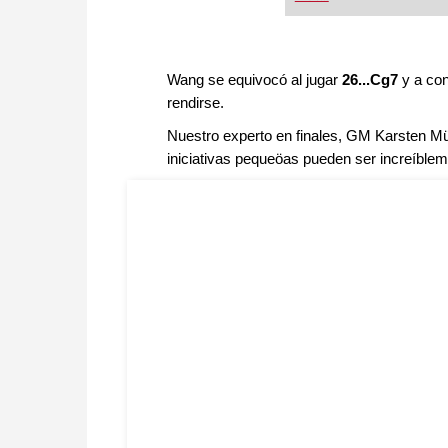
saben como igualar o 
fortaleza impenetrable
de vista de las blancas
eludirla es equivalent
Wang se equivocó al jugar
26...Cg7
y a con
las variantes alternativ
rendirse.
blancas ceden desde e
Nuestro experto en finales, GM Karsten Mülle
una ventaja en la ape
No hay alternativa, la
iniciativas pequeöas pueden ser increíblem
encontrar modos de ro
negras. Con ese plante
nuevo DVD de Alexei Sh
Apenas hay otro gran 
igual de conocido por 
concesiones como el l
vídeo, le facilitará gr
estratégicos, ideas i
concretas. Metraje de 