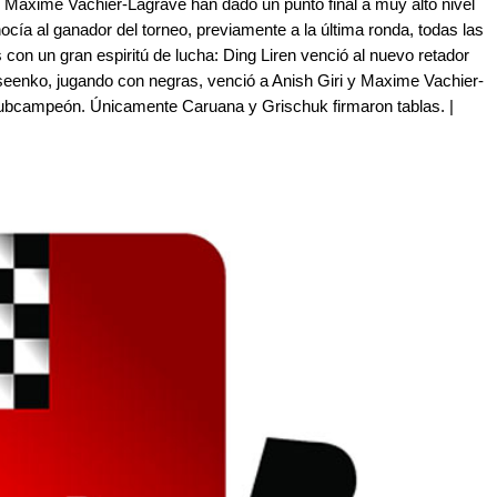
 y Maxime Vachier-Lagrave han dado un punto final a muy alto nivel
cía al ganador del torneo, previamente a la última ronda, todas las
con un gran espiritú de lucha: Ding Liren venció al nuevo retador
kseenko, jugando con negras, venció a Anish Giri y Maxime Vachier-
bcampeón. Únicamente Caruana y Grischuk firmaron tablas. |