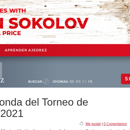
APRENDER AJEDREZ
ez
S
BUSCAR:
IDIOMAS:
DE
EN
ES
FR
ronda del Torneo de
/2021
Me gusta!
|
0 Comentarios