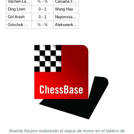
Vachier-Lagrave Maxime
½ - ½
Caruana Fabiano
Ding Liren
0 - 1
Wang Hao
Giri Anish
0 - 1
Nepomniachtchi Ian
Grischuk Alexander
½ - ½
Alekseenko Kirill
Anatoly Karpov realizando el saque de honor en el tablero de