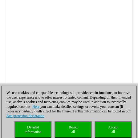
We use cookies and comparable technologies to provide certain functions, to improve
the user experience and to offer interest-oriented content. Depending on their intended
use, analysis cookies and marketing cookies may be used in addition to technically
required cookies.
Here
you can make detailed settings or revoke your consent (if
necessary partially) with effect for the future. Further information can be found in our
data protection declaration
.
Detailed
Reject
Accept
information
all
all