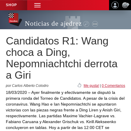
SHOP
TOGGLE
NAVIGATION
Noticias de ajedrez
Candidatos R1: Wang
choca a Ding,
Nepomniachtchi derrota
a Giri
por Carlos Alberto Colodro
Me gusta!
|
0 Comentarios
18/03/2020 – Ayer finalmente y efectivamente se disputó la
primera ronda del Torneo de Candidatos. A pesar de la crisis del
coronavirus. Wang Hao e Ian Nepomniachtchi se apuntaron
victorias con las piezas negras frente a Ding Liren y Anish Giri,
respectivamente. Las partidas Maxime Vachier-Lagrave vs.
Fabiano Caruana y Alexander Grischuk vs. Kirill Alekseenko
concluyeron en tablas. Hoy a partir de las 12:00 CET se