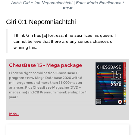
Anish Giri e Ian Nepomniachtchi | Foto: Maria Emelianova /
FIDE
Giri 0:1 Nepomniachtchi
I think Giri has [a] fortress, if he sacrifices his queen. I
cannot believe that there are any serious chances of
winning this.
ChessBase 15 - Mega package
Find the right combination! ChessBase 15
program + new Mega Database 2020 with 8
million games and more than 85,000 master
analyses. Plus ChessBase Magazine (DVD +
magazine) and CB Premium membership for 1
year!
Más...