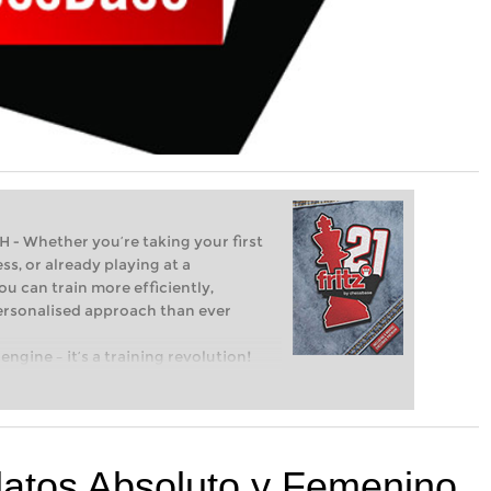
Whether you’re taking your first
ss, or already playing at a
ou can train more efficiently,
personalised approach than ever
engine – it’s a training revolution!
t steps into the world of club chess,
ent level: with FRITZ, you can train
 and with a more personalised
atos Absoluto y Femenino