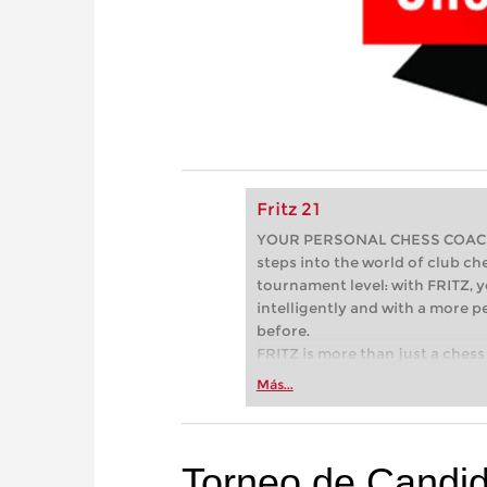
Fritz 21
YOUR PERSONAL CHESS COACH - 
steps into the world of club che
tournament level: with FRITZ, y
intelligently and with a more 
before.
FRITZ is more than just a chess 
Whether you’re taking your firs
Más...
or already playing at a tournam
more efficiently, intelligently
approach than ever before.
Torneo de Candid