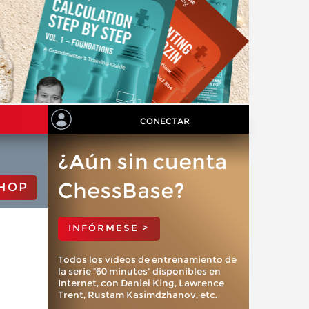
CONECTAR
¿Aún sin cuenta
ChessBase?
HOP
INFÓRMESE >
Todos los vídeos de entrenamiento de
la serie "60 minutes" disponibles en
Internet, con Daniel King, Lawrence
Trent, Rustam Kasimdzhanov, etc.