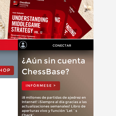
CONECTAR
¿Aún sin cuenta
ChessBase?
HOP
INFÓRMESE >
¡8 millones de partidas de ajedrez en
Internet! ¡Siempre al día gracias a las
actualizaciones semanales! Libro de
aperturas vivo y función “Let´s
Check”.