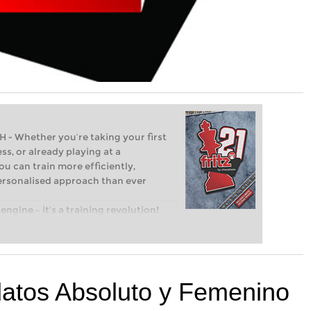
Whether you’re taking your first
ss, or already playing at a
ou can train more efficiently,
personalised approach than ever
engine – it’s a training revolution!
t steps into the world of club chess,
ent level: with FRITZ, you can train
 and with a more personalised
atos Absoluto y Femenino