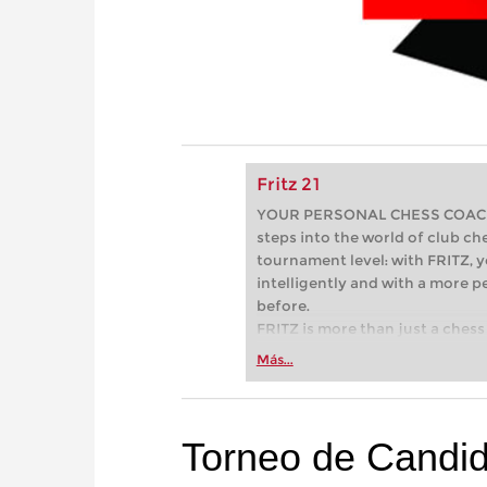
Fritz 21
YOUR PERSONAL CHESS COACH - 
steps into the world of club che
tournament level: with FRITZ, y
intelligently and with a more 
before.
FRITZ is more than just a chess 
Whether you’re taking your firs
Más...
or already playing at a tournam
more efficiently, intelligently
approach than ever before.
Torneo de Candid