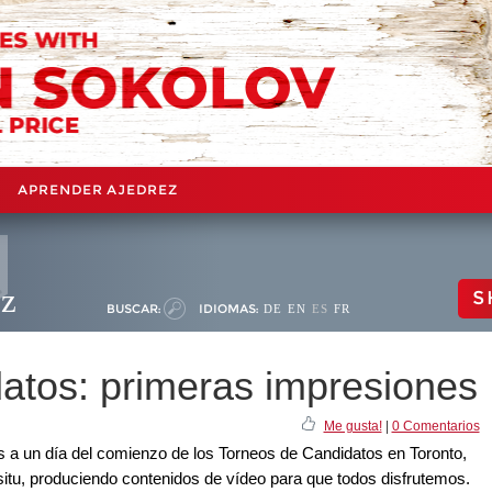
APRENDER AJEDREZ
ez
S
BUSCAR:
IDIOMAS:
DE
EN
ES
FR
atos: primeras impresiones
Me gusta!
|
0 Comentarios
 a un día del comienzo de los Torneos de Candidatos en Toronto,
situ, produciendo contenidos de vídeo para que todos disfrutemos.