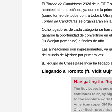
El
Torneo de Candidatos 2024
de la FIDE se
acontecimiento histórico, ya que es la pri
(como torneo de todos contra todos). Otra p
Torneo de Candidatas
se organizarán en l
Ocho jugadores de cada categoría se han ab
ganarse la oportunidad de convertirse en el 
Ju Wenjun (femenino) a finales de año.
Las alineaciones son impresionantes, ya qu
del Mundo de Ajedrez por primera vez.
¡El equipo de ChessBase India ha llegado a
Llegando a Toronto (ft. Vidit Gujr
Navigating the Ruy
The Ruy Lopez is one 
continues to enjoy hig
to the absolute world t
American super GM Fab
Oliver Reeh, presents 