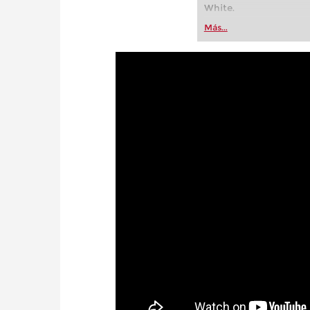
White.
Más...