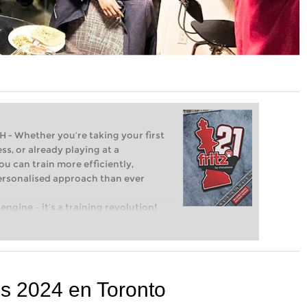
Whether you’re taking your first
ss, or already playing at a
ou can train more efficiently,
personalised approach than ever
engine – it’s a training revolution!
t steps into the world of club chess,
ent level: with FRITZ, you can train
 and with a more personalised
s 2024 en Toronto