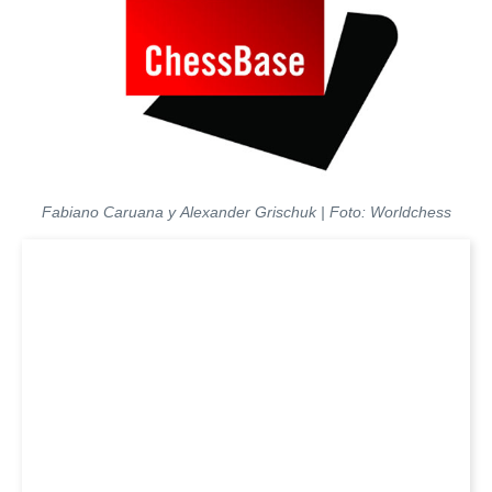
Fabiano Caruana y Alexander Grischuk | Foto: Worldchess