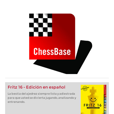
Fritz 16 - Edición en español
La bestia del ajedrez siempre lista y adiestrada
para que usted se divierta jugando, analizando y
entrenando.