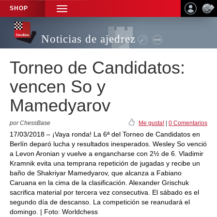
SHOP
TOGGLE
NAVIGATION
Noticias de ajedrez
Torneo de Candidatos:
vencen So y
Mamedyarov
por ChessBase
Me gusta!
|
0 Comentarios
17/03/2018 – ¡Vaya ronda! La 6ª del Torneo de Candidatos en
Berlín deparó lucha y resultados inesperados. Wesley So venció
a Levon Aronian y vuelve a engancharse con 2½ de 6. Vladimir
Kramnik evita una temprana repetición de jugadas y recibe un
baño de Shakriyar Mamedyarov, que alcanza a Fabiano
Caruana en la cima de la clasificación. Alexander Grischuk
sacrifica material por tercera vez consecutiva. El sábado es el
segundo día de descanso. La competición se reanudará el
domingo. | Foto: Worldchess