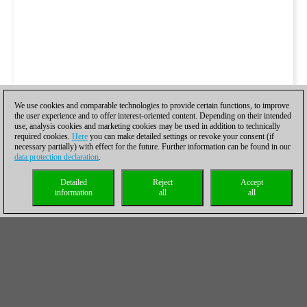
We use cookies and comparable technologies to provide certain functions, to improve
the user experience and to offer interest-oriented content. Depending on their intended
use, analysis cookies and marketing cookies may be used in addition to technically
required cookies.
Here
you can make detailed settings or revoke your consent (if
necessary partially) with effect for the future. Further information can be found in our
data protection declaration
.
Detailed
Reject
Accept
information
all
all