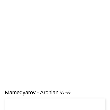
Mamedyarov - Aronian ½-½