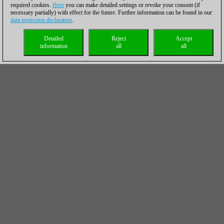
required cookies.
Here
you can make detailed settings or revoke your consent (if
necessary partially) with effect for the future. Further information can be found in our
data protection declaration
.
Detailed
Reject
Accept
information
all
all
Shakriyar Mamedyarov: su novedad en la apertura no