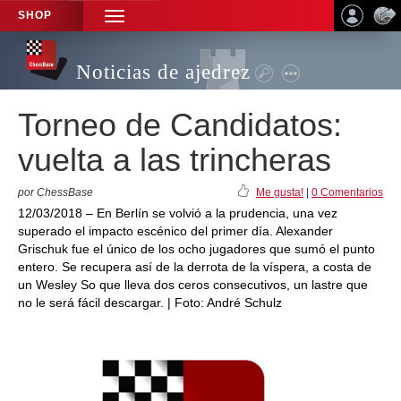
SHOP
TOGGLE
NAVIGATION
Noticias de ajedrez
Torneo de Candidatos:
vuelta a las trincheras
por ChessBase
Me gusta!
|
0 Comentarios
12/03/2018 – En Berlín se volvió a la prudencia, una vez
superado el impacto escénico del primer día. Alexander
Grischuk fue el único de los ocho jugadores que sumó el punto
entero. Se recupera así de la derrota de la víspera, a costa de
un Wesley So que lleva dos ceros consecutivos, un lastre que
no le será fácil descargar. | Foto: André Schulz