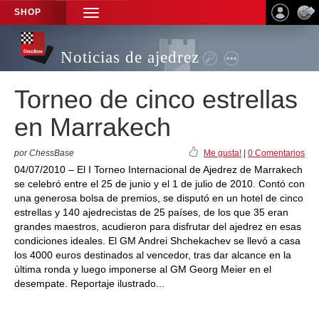
SHOP
TOGGLE
NAVIGATION
Noticias de ajedrez
Torneo de cinco estrellas
en Marrakech
por ChessBase
Me gusta!
|
0 Comentarios
04/07/2010 – El I Torneo Internacional de Ajedrez de Marrakech
se celebró entre el 25 de junio y el 1 de julio de 2010. Contó con
una generosa bolsa de premios, se disputó en un hotel de cinco
estrellas y 140 ajedrecistas de 25 países, de los que 35 eran
grandes maestros, acudieron para disfrutar del ajedrez en esas
condiciones ideales. El GM Andrei Shchekachev se llevó a casa
los 4000 euros destinados al vencedor, tras dar alcance en la
última ronda y luego imponerse al GM Georg Meier en el
desempate. Reportaje ilustrado...