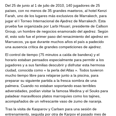
Del 25 de junio al 1 de julio de 2010
, 140
jugadores de 25
países, con no menos de 35 grandes maetsros
,
al hotel
Kenzi
Farah,
uno de los lugares más exclusivos de
Marrakech,
para
jugar el
I Torneo Internacional de Ajedrez de Marrakech.
Esta
prueba fue organizada por
Larbi Houari,
presidente de
Callson
Group,
un hombre de negocios enamorado del ajedrez
.
Según
él, esto solo fue el primer paso del renacimiento del ajedrez en
Marruecos, ya que durante muchos años el país a padecido
una ausencia crítica de grandes competiciones de ajedrez
.
El control de tiempo (
75 minut
os a caída de bandera) y el
horario estaban pensados especialmente para permitir a los
jugadores y a sus familias descubrir y disfrutar esta hermosa
ciudad
,
conocida como
«
la perla del
Atlas ».
Todos tuvieron
mucho tiempo libre para relajarse junto a la piscina
,
para
preparar su siguiente partida a la fresca sombra de una
palmera
.
Cuando no estaban soportando esas terribles
adversidades, podían visitar la famosa
Medina
y el
Souks
para
paladear maravillosos platos marroquíes como los t
ajines,
ac
ompañados de un refrescante vaso de zumo de naranja
.
Tras la visita de
Kasparov
y
Carlsen
para una sesión de
entrenamiento, seguida por otra de
Karpov
el pasado mes de