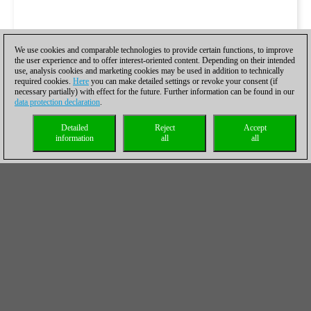
We use cookies and comparable technologies to provide certain functions, to improve
the user experience and to offer interest-oriented content. Depending on their intended
use, analysis cookies and marketing cookies may be used in addition to technically
required cookies.
Here
you can make detailed settings or revoke your consent (if
necessary partially) with effect for the future. Further information can be found in our
data protection declaration
.
Detailed
Reject
Accept
information
all
all