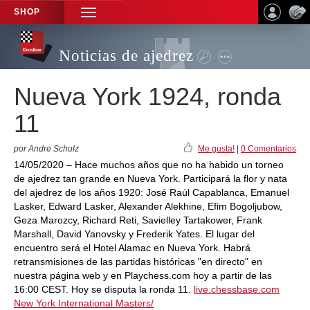
SHOP
TOGGLE
NAVIGATION
Noticias de ajedrez
Nueva York 1924, ronda
11
por Andre Schulz
Me gusta!
|
0 Comentarios
14/05/2020 – Hace muchos años que no ha habido un torneo
de ajedrez tan grande en Nueva York. Participará la flor y nata
del ajedrez de los años 1920: José Raúl Capablanca, Emanuel
Lasker, Edward Lasker, Alexander Alekhine, Efim Bogoljubow,
Geza Marozcy, Richard Reti, Savielley Tartakower, Frank
Marshall, David Yanovsky y Frederik Yates. El lugar del
encuentro será el Hotel Alamac en Nueva York. Habrá
retransmisiones de las partidas históricas "en directo" en
nuestra página web y en Playchess.com hoy a partir de las
16:00 CEST. Hoy se disputa la ronda 11.
live.chessbase.com
New York International Masters/