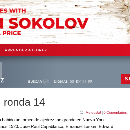
APRENDER AJEDREZ
ez
S
BUSCAR:
IDIOMAS:
DE
EN
ES
FR
 ronda 14
Me gusta!
|
0 Comentarios
habido un torneo de ajedrez tan grande en Nueva York.
los años 1920: José Raúl Capablanca, Emanuel Lasker, Edward