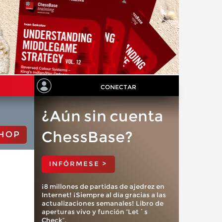
CONECTAR
¿Aún sin cuenta
ChessBase?
HOP
INFÓRMESE >
¡8 millones de partidas de ajedrez en
Internet! ¡Siempre al día gracias a las
actualizaciones semanales! Libro de
aperturas vivo y función “Let´s
Check”.