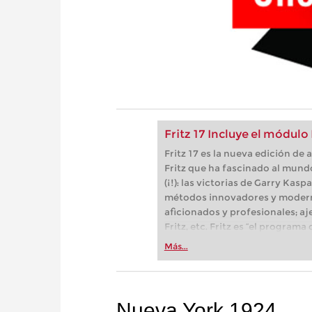
Fritz 17 Incluye el módulo
Fritz 17 es la nueva edición d
Fritz que ha fascinado al mund
(¡!): las victorias de Garry Kas
métodos innovadores y modern
aficionados y profesionales; aj
Fritz, etc. Fritz es “el progra
(Der Spiegel) y ofrece todo lo 
Más...
más espectacular: Fritz 17 inc
neuronal de inteligencia artificia
Nueva York 1924