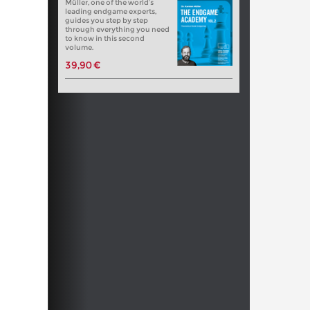
Müller, one of the world’s
leading endgame experts,
guides you step by step
through everything you need
to know in this second
volume.
39,90 €