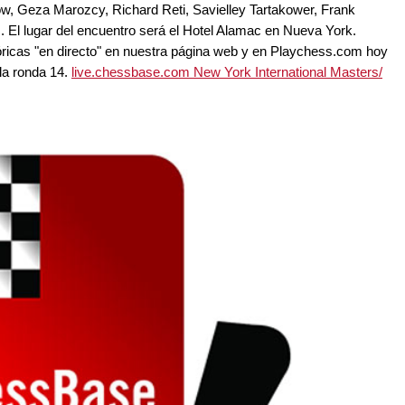
ow, Geza Marozcy, Richard Reti, Savielley Tartakower, Frank
 El lugar del encuentro será el Hotel Alamac en Nueva York.
tóricas "en directo" en nuestra página web y en Playchess.com hoy
 la ronda 14.
live.chessbase.com New York International Masters/