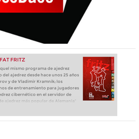
 FAT FRITZ
e aquel mismo programa de ajedrez
o del ajedrez desde hace unos 25 años
parov y de Vladimir Kramnik; los
os de entrenamiento para jugadores
edrez cibernético en el servidor de
ma de ajedrez más popular de Alemania”
que necesita el ajedrecista. La novedad
luye el módulo basado en una red
l, "Fat Fritz".