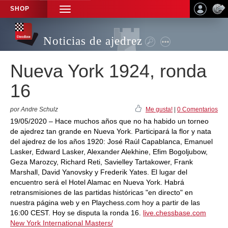
SHOP
TOGGLE
NAVIGATION
Noticias de ajedrez
Nueva York 1924, ronda
16
por Andre Schulz
Me gusta!
|
0 Comentarios
19/05/2020 – Hace muchos años que no ha habido un torneo
de ajedrez tan grande en Nueva York. Participará la flor y nata
del ajedrez de los años 1920: José Raúl Capablanca, Emanuel
Lasker, Edward Lasker, Alexander Alekhine, Efim Bogoljubow,
Geza Marozcy, Richard Reti, Savielley Tartakower, Frank
Marshall, David Yanovsky y Frederik Yates. El lugar del
encuentro será el Hotel Alamac en Nueva York. Habrá
retransmisiones de las partidas históricas "en directo" en
nuestra página web y en Playchess.com hoy a partir de las
16:00 CEST. Hoy se disputa la ronda 16.
live.chessbase.com
New York International Masters/