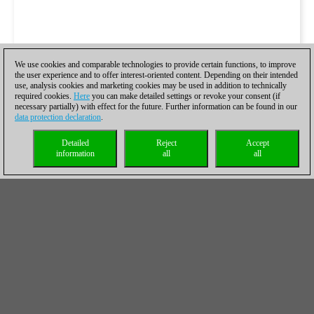
We use cookies and comparable technologies to provide certain functions, to improve
the user experience and to offer interest-oriented content. Depending on their intended
use, analysis cookies and marketing cookies may be used in addition to technically
required cookies.
Here
you can make detailed settings or revoke your consent (if
necessary partially) with effect for the future. Further information can be found in our
data protection declaration
.
Detailed
Reject
Accept
information
all
all