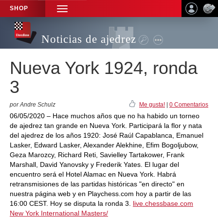
SHOP
TOGGLE
NAVIGATION
Noticias de ajedrez
Nueva York 1924, ronda
3
por Andre Schulz
Me gusta!
|
0 Comentarios
06/05/2020 – Hace muchos años que no ha habido un torneo
de ajedrez tan grande en Nueva York. Participará la flor y nata
del ajedrez de los años 1920: José Raúl Capablanca, Emanuel
Lasker, Edward Lasker, Alexander Alekhine, Efim Bogoljubow,
Geza Marozcy, Richard Reti, Savielley Tartakower, Frank
Marshall, David Yanovsky y Frederik Yates. El lugar del
encuentro será el Hotel Alamac en Nueva York. Habrá
retransmisiones de las partidas históricas "en directo" en
nuestra página web y en Playchess.com hoy a partir de las
16:00 CEST. Hoy se disputa la ronda 3.
live.chessbase.com
New York International Masters/