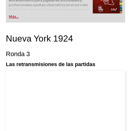
entrenamiento para jugadores aficionados y
profesionales; ajedrez cibernético en el servidor
de Fritz, etc. Fritz es “el programa de ajedrez más
popular de Alemania” (Der Spiegel) y ofrece todo
Más...
lo que necesita el ajedrecista. La novedad más
espectacular: Fritz 17 incluye el módulo basado
en una red neuronal de inteligencia artificial, "Fat
Fritz".
Nueva York 1924
Ronda 3
Las retransmisiones de las partidas