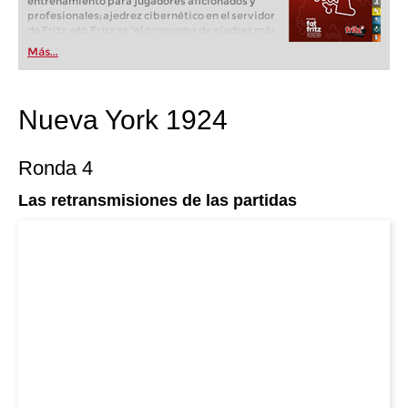
entrenamiento para jugadores aficionados y
profesionales; ajedrez cibernético en el servidor
de Fritz, etc. Fritz es “el programa de ajedrez más
popular de Alemania” (Der Spiegel) y ofrece todo
Más...
lo que necesita el ajedrecista. La novedad más
espectacular: Fritz 17 incluye el módulo basado
en una red neuronal de inteligencia artificial, "Fat
Fritz".
Nueva York 1924
Ronda 4
Las retransmisiones de las partidas