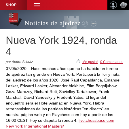
SHOP
TOGGLE
NAVIGATION
Noticias de ajedrez
Nueva York 1924, ronda
4
por Andre Schulz
Me gusta!
|
0 Comentarios
07/05/2020 – Hace muchos años que no ha habido un torneo
de ajedrez tan grande en Nueva York. Participará la flor y nata
del ajedrez de los años 1920: José Raúl Capablanca, Emanuel
Lasker, Edward Lasker, Alexander Alekhine, Efim Bogoljubow,
Geza Marozcy, Richard Reti, Savielley Tartakower, Frank
Marshall, David Yanovsky y Frederik Yates. El lugar del
encuentro será el Hotel Alamac en Nueva York. Habrá
retransmisiones de las partidas históricas "en directo" en
nuestra página web y en Playchess.com hoy a partir de las
16:00 CEST. Hoy se disputa la ronda 4.
live.chessbase.com
New York International Masters/