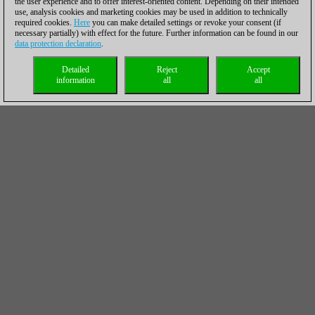
the user experience and to offer interest-oriented content. Depending on their intended
use, analysis cookies and marketing cookies may be used in addition to technically
required cookies.
Here
you can make detailed settings or revoke your consent (if
necessary partially) with effect for the future. Further information can be found in our
data protection declaration
.
Detailed
Reject
Accept
information
all
all