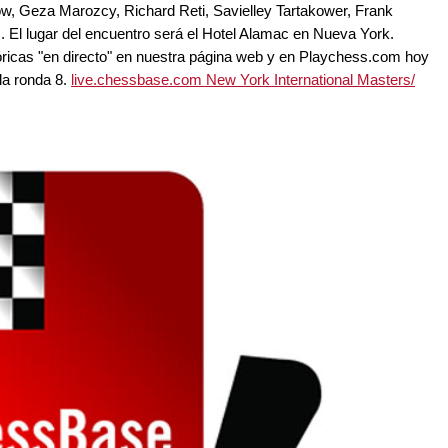
ow, Geza Marozcy, Richard Reti, Savielley Tartakower, Frank
 El lugar del encuentro será el Hotel Alamac en Nueva York.
tóricas "en directo" en nuestra página web y en Playchess.com hoy
la ronda 8.
live.chessbase.com New York International Masters/