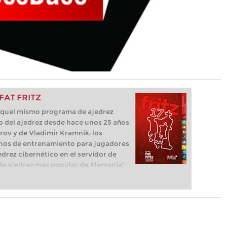
 FAT FRITZ
e aquel mismo programa de ajedrez
o del ajedrez desde hace unos 25 años
parov y de Vladimir Kramnik; los
os de entrenamiento para jugadores
edrez cibernético en el servidor de
ma de ajedrez más popular de Alemania”
que necesita el ajedrecista. La novedad
luye el módulo basado en una red
l, "Fat Fritz".