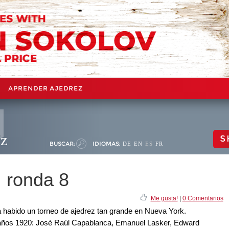
APRENDER AJEDREZ
ez
S
BUSCAR:
IDIOMAS:
DE
EN
ES
FR
 ronda 8
Me gusta!
|
0 Comentarios
habido un torneo de ajedrez tan grande en Nueva York.
los años 1920: José Raúl Capablanca, Emanuel Lasker, Edward