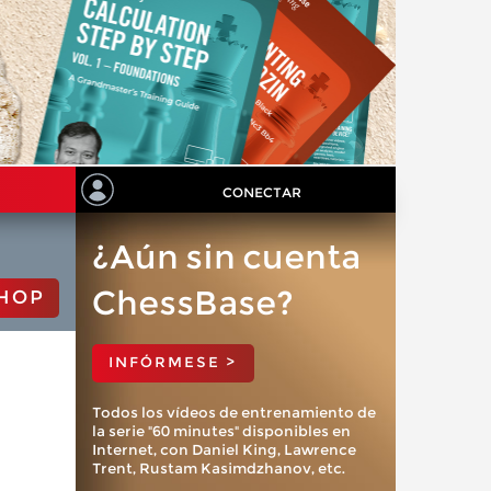
CONECTAR
¿Aún sin cuenta
ChessBase?
HOP
INFÓRMESE >
Todos los vídeos de entrenamiento de
la serie "60 minutes" disponibles en
Internet, con Daniel King, Lawrence
Trent, Rustam Kasimdzhanov, etc.