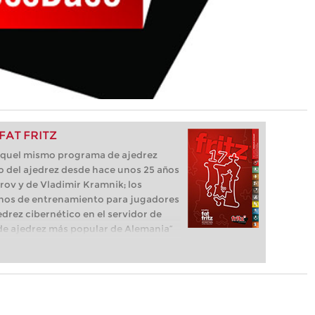
 FAT FRITZ
e aquel mismo programa de ajedrez
o del ajedrez desde hace unos 25 años
parov y de Vladimir Kramnik; los
os de entrenamiento para jugadores
edrez cibernético en el servidor de
ma de ajedrez más popular de Alemania”
que necesita el ajedrecista. La novedad
luye el módulo basado en una red
l, "Fat Fritz".