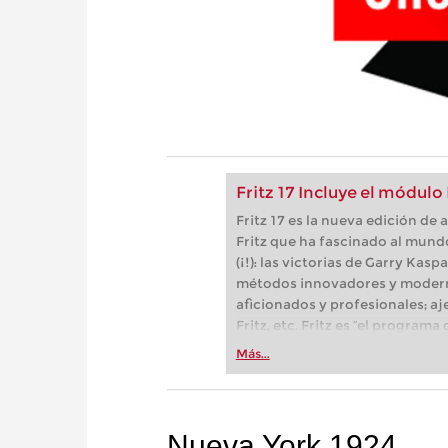
Fritz 17 Incluye el módulo
Fritz 17 es la nueva edición d
Fritz que ha fascinado al mund
(¡!): las victorias de Garry Kas
métodos innovadores y modern
aficionados y profesionales; aj
Fritz, etc. Fritz es “el progra
(Der Spiegel) y ofrece todo lo 
Más...
más espectacular: Fritz 17 inc
neuronal de inteligencia artificia
Nueva York 1924