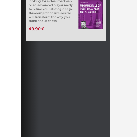
looking for a clear roadmap
or an advanced player ready
to refine your strategic edge,
this comprehensive course
will transform the way you
think about chess.
49,90 €