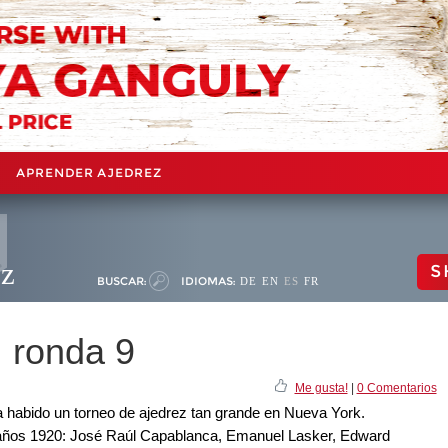
APRENDER AJEDREZ
ez
S
BUSCAR:
IDIOMAS:
DE
EN
ES
FR
 ronda 9
Me gusta!
|
0 Comentarios
habido un torneo de ajedrez tan grande en Nueva York.
los años 1920: José Raúl Capablanca, Emanuel Lasker, Edward