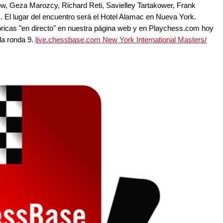
ow, Geza Marozcy, Richard Reti, Savielley Tartakower, Frank
 El lugar del encuentro será el Hotel Alamac en Nueva York.
tóricas "en directo" en nuestra página web y en Playchess.com hoy
la ronda 9.
live.chessbase.com New York International Masters/