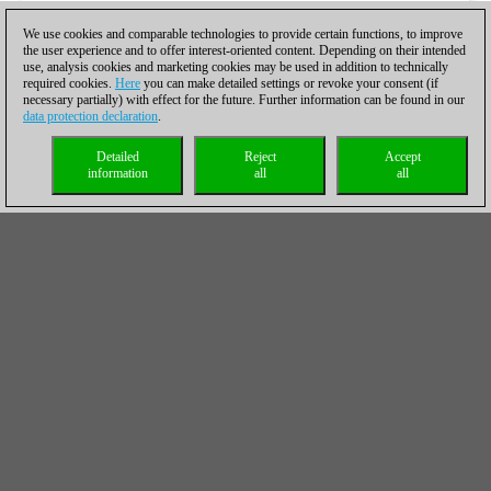
We use cookies and comparable technologies to provide certain functions, to improve
the user experience and to offer interest-oriented content. Depending on their intended
use, analysis cookies and marketing cookies may be used in addition to technically
required cookies.
Here
you can make detailed settings or revoke your consent (if
necessary partially) with effect for the future. Further information can be found in our
data protection declaration
.
Detailed
Reject
Accept
information
all
all