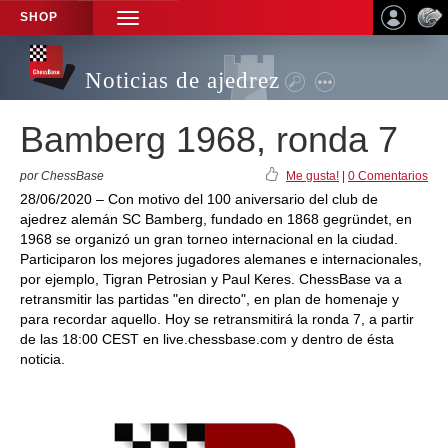
SHOP
TOGGLE
NAVIGATION
Noticias de ajedrez
Bamberg 1968, ronda 7
por ChessBase
Me gusta!
|
0 Comentarios
28/06/2020 – Con motivo del 100 aniversario del club de
ajedrez alemán SC Bamberg, fundado en 1868 gegründet, en
1968 se organizó un gran torneo internacional en la ciudad.
Participaron los mejores jugadores alemanes e internacionales,
por ejemplo, Tigran Petrosian y Paul Keres. ChessBase va a
retransmitir las partidas "en directo", en plan de homenaje y
para recordar aquello. Hoy se retransmitirá la ronda 7, a partir
de las 18:00 CEST en live.chessbase.com y dentro de ésta
noticia.