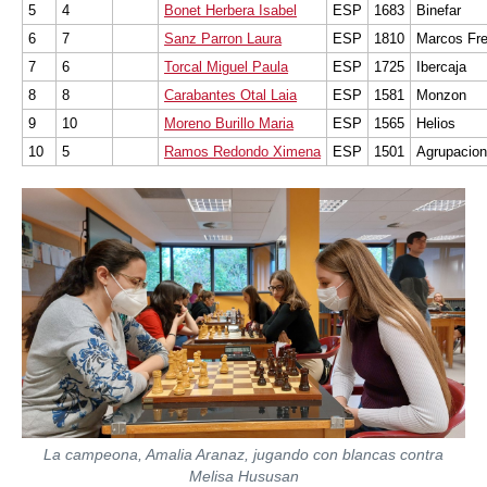
5
4
Bonet Herbera Isabel
ESP
1683
Binefar
6
7
Sanz Parron Laura
ESP
1810
Marcos Fre
7
6
Torcal Miguel Paula
ESP
1725
Ibercaja
8
8
Carabantes Otal Laia
ESP
1581
Monzon
9
10
Moreno Burillo Maria
ESP
1565
Helios
10
5
Ramos Redondo Ximena
ESP
1501
Agrupacion
La campeona, Amalia Aranaz, jugando con blancas contra
Melisa Hususan