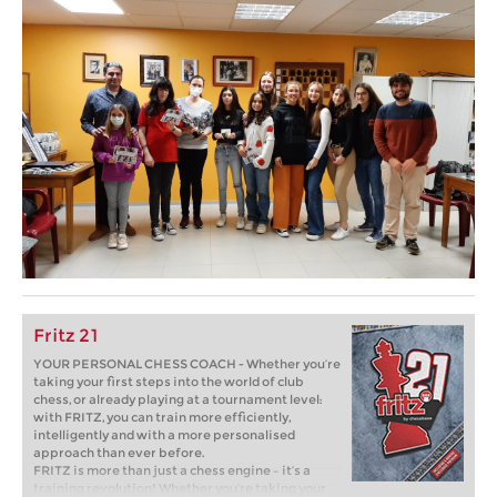
Fritz 21
YOUR PERSONAL CHESS COACH - Whether you’re
taking your first steps into the world of club
chess, or already playing at a tournament level:
with FRITZ, you can train more efficiently,
intelligently and with a more personalised
approach than ever before.
FRITZ is more than just a chess engine – it’s a
training revolution! Whether you’re taking your