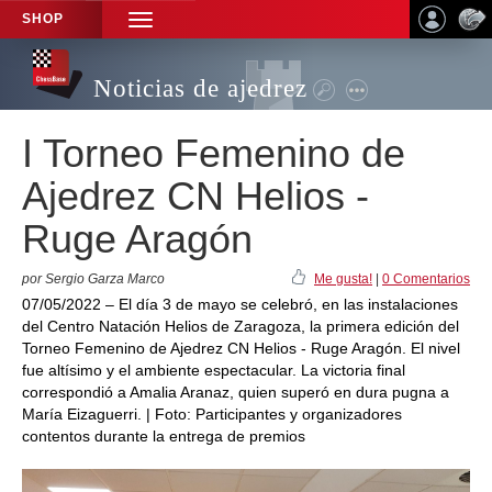
SHOP
TOGGLE
NAVIGATION
Noticias de ajedrez
I Torneo Femenino de
Ajedrez CN Helios -
Ruge Aragón
por Sergio Garza Marco
Me gusta!
|
0 Comentarios
07/05/2022 – El día 3 de mayo se celebró, en las instalaciones
del Centro Natación Helios de Zaragoza, la primera edición del
Torneo Femenino de Ajedrez CN Helios - Ruge Aragón. El nivel
fue altísimo y el ambiente espectacular. La victoria final
correspondió a Amalia Aranaz, quien superó en dura pugna a
María Eizaguerri. | Foto: Participantes y organizadores
contentos durante la entrega de premios