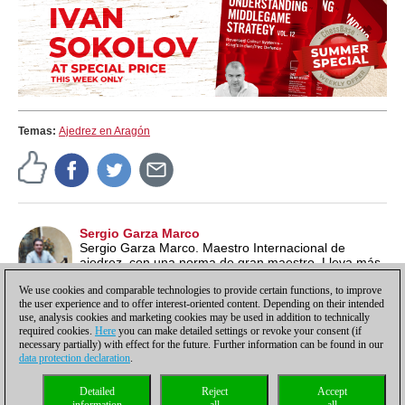
Temas:
Ajedrez en Aragón
Sergio Garza Marco
Sergio Garza Marco. Maestro Internacional de
ajedrez, con una norma de gran maestro. Lleva más
de 30 años dedicándose a la enseñanza del ajedrez.
We use cookies and comparable technologies to provide certain functions, to improve
the user experience and to offer interest-oriented content. Depending on their intended
use, analysis cookies and marketing cookies may be used in addition to technically
required cookies.
Here
you can make detailed settings or revoke your consent (if
necessary partially) with effect for the future. Further information can be found in our
data protection declaration
.
Política de privacidad
|
Pie de imprenta
|
Para contactar
|
Cookies Management
|
Detailed
Reject
Accept
Licencias
|
Compliance Hotline
|
Inicio