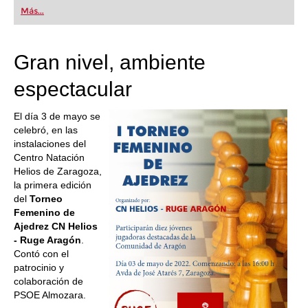
first steps into the world of club chess, or already
Más...
playing at a tournament level: with FRITZ, you can
train more efficiently, intelligently and with a
more personalised approach than ever before.
Gran nivel, ambiente
espectacular
El día 3 de mayo se
celebró, en las
instalaciones del
Centro Natación
Helios de Zaragoza,
la primera edición
del
Torneo
Femenino de
Ajedrez CN Helios
- Ruge Aragón
.
Contó con el
patrocinio y
colaboración de
PSOE Almozara.