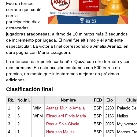
Fue un torneo
cerrado que contó
con la
participación diez
destacadas
jugadoras aragonesas, a ritmo de 10 minutos más 3 segundos
de incremento por jugada. El nivel fue altísimo y el ambiente
espectacular. La victoria final correspondió a Amalia Aranaz, en
dura pugna con María Eizaguerri.
La intención es repetirlo cada año. Quizá con otro formato y con
más premios. En esta ocasión contamos con 500 euros en
premios, un monto que intentaremos mejorar en próximas
ediciones.
Clasificación final
Rk.
No.Ini.
Nombre
FED
Elo
Club/
1
9
WIM
Aranaz Murillo Amalia
ESP
2230
Palacio De
2
3
WFM
Eizaguerri Floris Maria
ESP
2166
Helios
3
2
Roque Sola Gisela
ESP
2025
Myinvestor
4
1
Hususan Melisa
ESP
1876
Marcos Fre