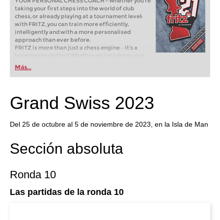
YOUR PERSONAL CHESS COACH - Whether you’re
taking your first steps into the world of club
chess, or already playing at a tournament level:
with FRITZ, you can train more efficiently,
intelligently and with a more personalised
approach than ever before.
FRITZ is more than just a chess engine – it’s a
training revolution! Whether you’re taking your
first steps into the world of club chess, or already
Más...
playing at a tournament level: with FRITZ, you can
train more efficiently, intelligently and with a
more personalised approach than ever before.
Grand Swiss 2023
Del 25 de octubre al 5 de noviembre de 2023, en la Isla de Man
Sección absoluta
Ronda 10
Las partidas de la ronda 10