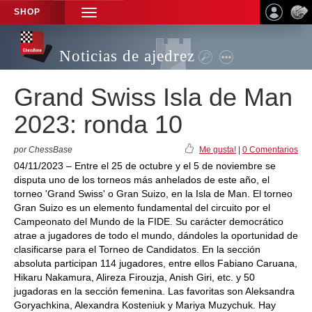
SHOP
TOGGLE
NAVIGATION
Noticias de ajedrez
Grand Swiss Isla de Man
2023: ronda 10
por ChessBase
Me gusta!
|
0 Comentarios
04/11/2023 – Entre el 25 de octubre y el 5 de noviembre se
disputa uno de los torneos más anhelados de este año, el
torneo 'Grand Swiss' o Gran Suizo, en la Isla de Man. El torneo
Gran Suizo es un elemento fundamental del circuito por el
Campeonato del Mundo de la FIDE. Su carácter democrático
atrae a jugadores de todo el mundo, dándoles la oportunidad de
clasificarse para el Torneo de Candidatos. En la sección
absoluta participan 114 jugadores, entre ellos Fabiano Caruana,
Hikaru Nakamura, Alireza Firouzja, Anish Giri, etc. y 50
jugadoras en la sección femenina. Las favoritas son Aleksandra
Goryachkina, Alexandra Kosteniuk y Mariya Muzychuk. Hay