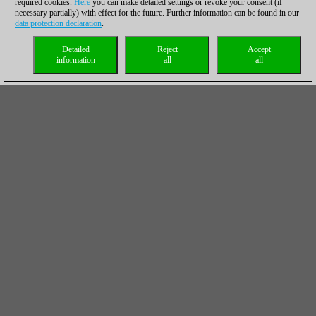
required cookies.
Here
you can make detailed settings or revoke your consent (if
necessary partially) with effect for the future. Further information can be found in our
data protection declaration
.
Detailed
Reject
Accept
information
all
all