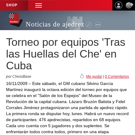
SHOP
TOGGLE
NAVIGATION
Noticias de ajedrez
Torneo por equipos 'Tras
las Huellas del Che' en
Cuba
por ChessBase
Me gusta!
|
0 Comentarios
16/11/2009 – Este sábado, el GM cubano Silvino García
Martínez inauguró la octava edición del torneo por equipos que
se celebra en el "Salón de los Espejos" del Museo de la
Revolución de la capital cubana. Lázaro Bruzón Batista y Fidel
Corrales Jiménez protagonizaron una partida de ajedrez rápido.
La primera ronda se disputar hoy, lunes. Habrá un nuevo record
de participantes: 476 ajedrecistas, repartidos en 68 equipos.
Cada uno cuenta con 5 jugadores y dos suplentes. Se
enfrentarán todos contra todos, primero en una etapa