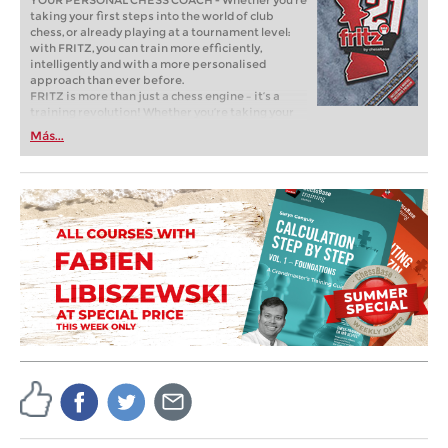
YOUR PERSONAL CHESS COACH - Whether you’re
taking your first steps into the world of club
chess, or already playing at a tournament level:
with FRITZ, you can train more efficiently,
intelligently and with a more personalised
approach than ever before.
FRITZ is more than just a chess engine – it’s a
training revolution! Whether you’re taking your
first steps into the world of club chess, or already
Más...
playing at a tournament level: with FRITZ, you can
train more efficiently, intelligently and with a
more personalised approach than ever before.