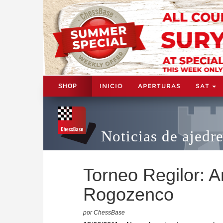
INICIO
APERTURAS
SAT
SHOP
Noticias de ajedr
Torneo Regilor: A
Rogozenco
por ChessBase