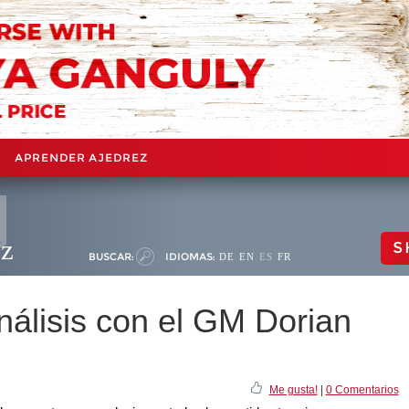
APRENDER AJEDREZ
ez
S
BUSCAR:
IDIOMAS:
DE
EN
ES
FR
nálisis con el GM Dorian
Me gusta!
|
0 Comentarios