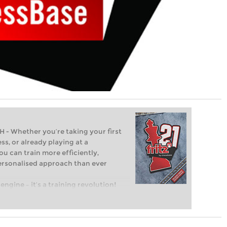
Whether you’re taking your first
ss, or already playing at a
ou can train more efficiently,
personalised approach than ever
engine – it’s a training revolution!
t steps into the world of club chess,
ent level: with FRITZ, you can train
 and with a more personalised