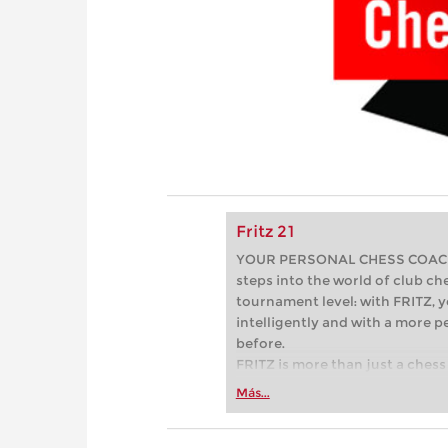
Fritz 21
YOUR PERSONAL CHESS COACH - 
steps into the world of club che
tournament level: with FRITZ, y
intelligently and with a more 
before.
FRITZ is more than just a chess 
Whether you’re taking your firs
Más...
or already playing at a tournam
more efficiently, intelligently