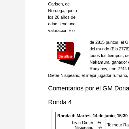
Carlsen, de
Noruega, que a
los 20 años de
edad tiene una
valoración Elo
de 2815 puntos; el G
del mundo (Elo 2776)
todos los tiempos, d
Nakamura, ganador de
Radjabov, con 2744 E
Dieter Nisipeanu, el mejor jugador rumano,
Comentarios por el GM Dori
Ronda 4
Ronda 4: Martes, 14 de junio, 15:30
Liviu-Dieter
½-
Teimour Ra
Nisipeanu
½