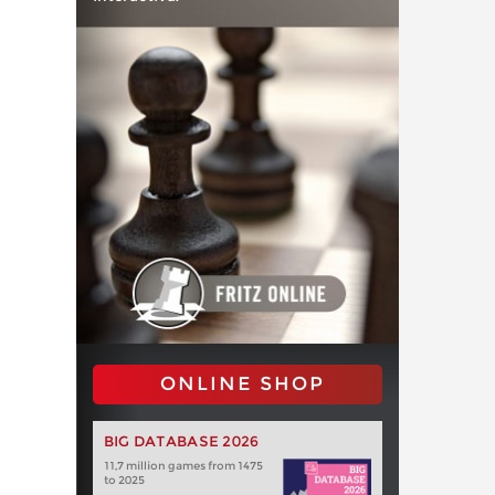
ONLINE SHOP
BIG DATABASE 2026
11,7 million games from 1475
to 2025