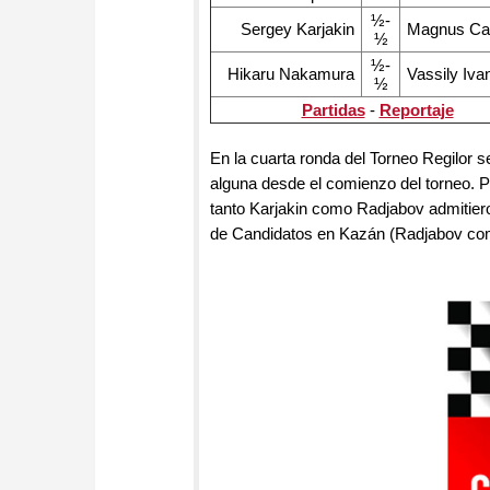
½-
Sergey Karjakin
Magnus Ca
½
½-
Hikaru Nakamura
Vassily Iv
½
Partidas
-
Reportaje
En la cuarta ronda del Torneo Regilor se
alguna desde el comienzo del torneo. P
tanto Karjakin como Radjabov admitie
de Candidatos en Kazán (Radjabov como