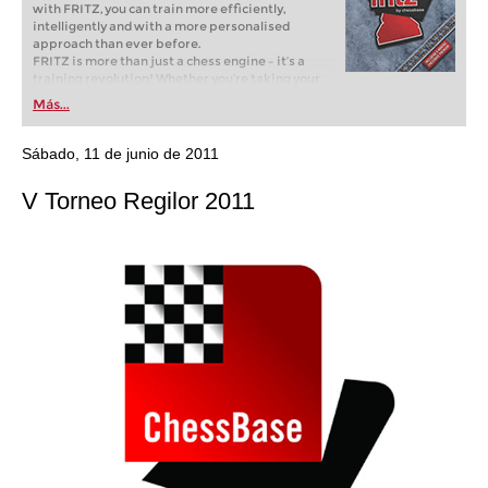
with FRITZ, you can train more efficiently,
intelligently and with a more personalised
approach than ever before.
FRITZ is more than just a chess engine – it’s a
training revolution! Whether you’re taking your
first steps into the world of club chess, or already
Más...
playing at a tournament level: with FRITZ, you can
train more efficiently, intelligently and with a
more personalised approach than ever before.
Sábado, 11 de junio de 2011
V Torneo Regilor 2011