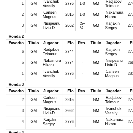
Ivanchuk
Radjabov
1
GM
2776
1-0
GM
27
Vassily
Teimour
Carlsen
Nakamura
2
GM
2815
1-0
GM
27
Magnus
Hikaru
Nisipeanu
½–
Karjakin
3
GM
2662
GM
27
Liviu-D.
½
Sergey
Ronda
2
Favorito
Título
Jugador
Elo
Res.
Título
Jugador
E
Radjabov
Karjakin
6
GM
2744
-
GM
27
Teimour
Sergey
Nakamura
Nisipeanu
5
GM
2774
-
GM
26
Hikaru
Liviu-D.
Ivanchuk
Carlsen
1
GM
2776
-
GM
28
Vassily
Magnus
Ronda 3
Favorito
Título
Jugador
Elo
Res.
Título
Jugador
E
Carlsen
Radjabov
2
GM
2815
-
GM
27
Magnus
Teimour
Nisipeanu
Ivanchuk
3
GM
2662
-
GM
27
Liviu-D.
Vassily
Karjakin
Nakamura
4
GM
2776
-
GM
27
Sergey
Hikaru
Ronda 4