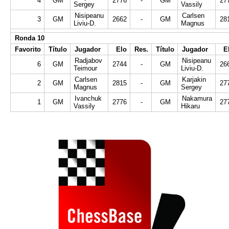
4
GM
2776
-
GM
27
Sergey
Vassily
Nisipeanu
Carlsen
3
GM
2662
-
GM
28
Liviu-D.
Magnus
Ronda 10
Favorito
Título
Jugador
Elo
Res.
Título
Jugador
E
Radjabov
Nisipeanu
6
GM
2744
-
GM
26
Teimour
Liviu-D.
Carlsen
Karjakin
2
GM
2815
-
GM
27
Magnus
Sergey
Ivanchuk
Nakamura
1
GM
2776
-
GM
27
Vassily
Hikaru