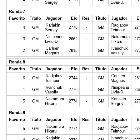
Sergey
Liviu-D.
Ronda 7
Favorito
Título
Jugador
Elo
Res.
Título
Jugador
E
Karjakin
Radjabov
4
GM
2776
-
GM
27
Sergey
Teimour
Nisipeanu
Nakamura
3
GM
2662
-
GM
27
Liviu-D.
Hikaru
Carlsen
Ivanchuk
2
GM
2815
-
GM
27
Magnus
Vassily
Ronda 8
Favorito
Título
Jugador
Elo
Res.
Título
Jugador
E
Radjabov
Carlsen
6
GM
2744
-
GM
28
Teimour
Magnus
Ivanchuk
Nisipeanu
1
GM
2776
-
GM
26
Vassily
Liviu-D.
Nakamura
Karjakin
5
GM
2774
-
GM
27
Hikaru
Sergey
Ronda 9
Favorito
Título
Jugador
Elo
Res.
Título
Jugador
E
Nakamura
Radjabov
5
GM
2774
-
GM
27
Hikaru
Teimour
Karjakin
Ivanchuk