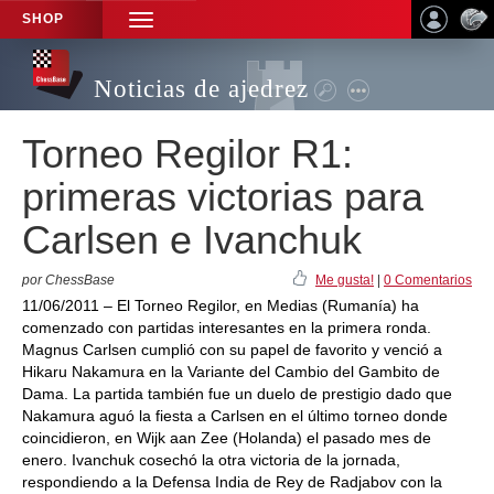
SHOP
TOGGLE
NAVIGATION
Noticias de ajedrez
Torneo Regilor R1:
primeras victorias para
Carlsen e Ivanchuk
por ChessBase
Me gusta!
|
0 Comentarios
11/06/2011 – El Torneo Regilor, en Medias (Rumanía) ha
comenzado con partidas interesantes en la primera ronda.
Magnus Carlsen cumplió con su papel de favorito y venció a
Hikaru Nakamura en la Variante del Cambio del Gambito de
Dama. La partida también fue un duelo de prestigio dado que
Nakamura aguó la fiesta a Carlsen en el último torneo donde
coincidieron, en Wijk aan Zee (Holanda) el pasado mes de
enero. Ivanchuk cosechó la otra victoria de la jornada,
respondiendo a la Defensa India de Rey de Radjabov con la