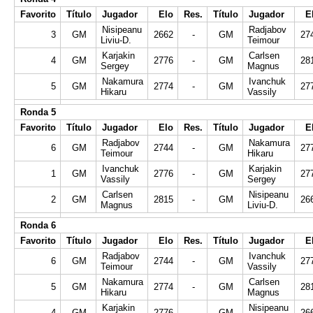
Favorito
Título
Jugador
Elo
Res.
Título
Jugador
E
Nisipeanu
Radjabov
3
GM
2662
-
GM
27
Liviu-D.
Teimour
Karjakin
Carlsen
4
GM
2776
-
GM
28
Sergey
Magnus
Nakamura
Ivanchuk
5
GM
2774
-
GM
27
Hikaru
Vassily
Ronda 5
Favorito
Título
Jugador
Elo
Res.
Título
Jugador
E
Radjabov
Nakamura
6
GM
2744
-
GM
27
Teimour
Hikaru
Ivanchuk
Karjakin
1
GM
2776
-
GM
27
Vassily
Sergey
Carlsen
Nisipeanu
2
GM
2815
-
GM
26
Magnus
Liviu-D.
Ronda 6
Favorito
Título
Jugador
Elo
Res.
Título
Jugador
E
Radjabov
Ivanchuk
6
GM
2744
-
GM
27
Teimour
Vassily
Nakamura
Carlsen
5
GM
2774
-
GM
28
Hikaru
Magnus
Karjakin
Nisipeanu
4
GM
2776
-
GM
26