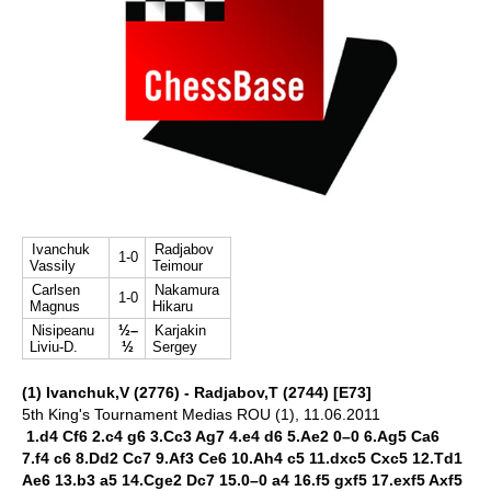
Ivanchuk
Radjabov
1-0
Vassily
Teimour
Carlsen
Nakamura
1-0
Magnus
Hikaru
Nisipeanu
½–
Karjakin
Liviu-D.
½
Sergey
(1) Ivanchuk,V (2776) - Radjabov,T (2744) [E73]
5th King's Tournament Medias ROU (1), 11.06.2011
1.d4 Cf6 2.c4 g6 3.Cc3 Ag7 4.e4 d6 5.Ae2 0–0 6.Ag5 Ca6
7.f4 c6 8.Dd2 Cc7 9.Af3 Ce6 10.Ah4 c5 11.dxc5 Cxc5 12.Td1
Ae6 13.b3 a5 14.Cge2 Dc7 15.0–0 a4 16.f5 gxf5 17.exf5 Axf5