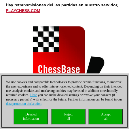
Hay retransmisiones del las partidas en nuestro servidor,
PLAYCHESS.COM
We use cookies and comparable technologies to provide certain functions, to improve
the user experience and to offer interest-oriented content. Depending on their intended
use, analysis cookies and marketing cookies may be used in addition to technically
required cookies.
Here
you can make detailed settings or revoke your consent (if
necessary partially) with effect for the future. Further information can be found in our
data protection declaration
.
Enlaces:
Detailed
Reject
Accept
Sitio web del torneo..
information
all
all