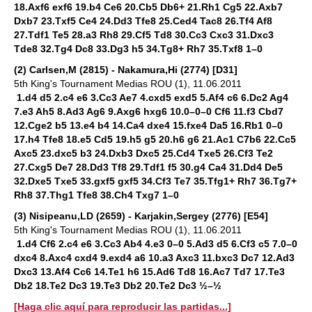
18.Axf6 exf6 19.b4 Ce6 20.Cb5 Db6+ 21.Rh1 Cg5 22.Axb7
Dxb7 23.Txf5 Ce4 24.Dd3 Tfe8 25.Ced4 Tac8 26.Tf4 Af8
27.Tdf1 Te5 28.a3 Rh8 29.Cf5 Td8 30.Cc3 Cxc3 31.Dxc3
Tde8 32.Tg4 Dc8 33.Dg3 h5 34.Tg8+ Rh7 35.Txf8 1–0
(2) Carlsen,M (2815) - Nakamura,Hi (2774) [D31]
5th King's Tournament Medias ROU (1), 11.06.2011
1.d4 d5 2.c4 e6 3.Cc3 Ae7 4.cxd5 exd5 5.Af4 c6 6.Dc2 Ag4
7.e3 Ah5 8.Ad3 Ag6 9.Axg6 hxg6 10.0–0–0 Cf6 11.f3 Cbd7
12.Cge2 b5 13.e4 b4 14.Ca4 dxe4 15.fxe4 Da5 16.Rb1 0–0
17.h4 Tfe8 18.e5 Cd5 19.h5 g5 20.h6 g6 21.Ac1 C7b6 22.Cc5
Axc5 23.dxc5 b3 24.Dxb3 Dxc5 25.Cd4 Txe5 26.Cf3 Te2
27.Cxg5 De7 28.Dd3 Tf8 29.Tdf1 f5 30.g4 Ca4 31.Dd4 De5
32.Dxe5 Txe5 33.gxf5 gxf5 34.Cf3 Te7 35.Tfg1+ Rh7 36.Tg7+
Rh8 37.Thg1 Tfe8 38.Ch4 Txg7 1–0
(3) Nisipeanu,LD (2659) - Karjakin,Sergey (2776) [E54]
5th King's Tournament Medias ROU (1), 11.06.2011
1.d4 Cf6 2.c4 e6 3.Cc3 Ab4 4.e3 0–0 5.Ad3 d5 6.Cf3 c5 7.0–0
dxc4 8.Axc4 cxd4 9.exd4 a6 10.a3 Axc3 11.bxc3 Dc7 12.Ad3
Dxc3 13.Af4 Cc6 14.Te1 h6 15.Ad6 Td8 16.Ac7 Td7 17.Te3
Db2 18.Te2 Dc3 19.Te3 Db2 20.Te2 Dc3 ½–½
[Haga clic aquí para reproducir las partidas...]