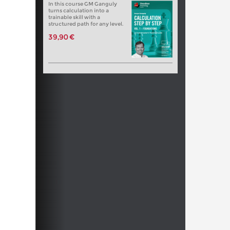
In this course GM Ganguly
turns calculation into a
trainable skill with a
structured path for any level.
39,90 €