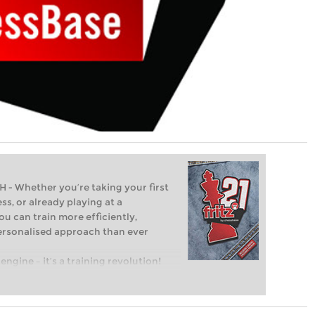
Whether you’re taking your first
ss, or already playing at a
ou can train more efficiently,
personalised approach than ever
engine – it’s a training revolution!
t steps into the world of club chess,
ent level: with FRITZ, you can train
 and with a more personalised