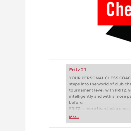
Fritz 21
YOUR PERSONAL CHESS COACH - 
steps into the world of club che
tournament level: with FRITZ, y
intelligently and with a more 
before.
FRITZ is more than just a chess 
Whether you’re taking your firs
Más...
or already playing at a tournam
more efficiently, intelligently