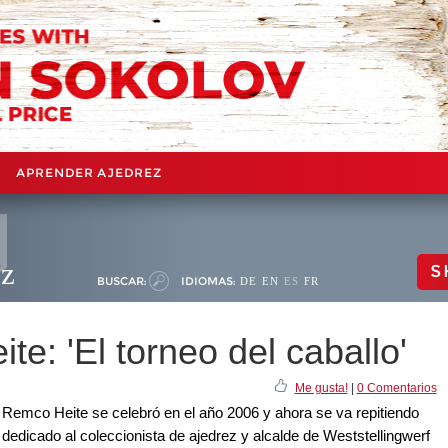
APRENDER AJEDREZ
ez
S
BUSCAR:
IDIOMAS:
DE
EN
ES
FR
e: 'El torneo del caballo'
Me gusta!
|
0 Comentarios
 Remco Heite se celebró en el año 2006 y ahora se va repitiendo
edicado al coleccionista de ajedrez y alcalde de Weststellingwerf