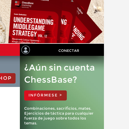
CONECTAR
¿Aún sin cuenta
ChessBase?
HOP
INFÓRMESE >
Combinaciones, sacrificios, mates.
Ejercicios de táctica para cualquier
fuerza de juego sobre todos los
temas.