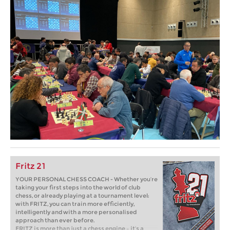
Fritz 21
YOUR PERSONAL CHESS COACH - Whether you’re
taking your first steps into the world of club
chess, or already playing at a tournament level:
with FRITZ, you can train more efficiently,
intelligently and with a more personalised
approach than ever before.
FRITZ is more than just a chess engine – it’s a