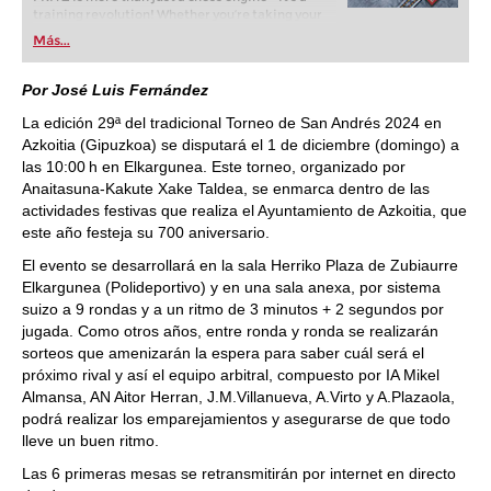
training revolution! Whether you’re taking your
first steps into the world of club chess, or already
Más...
playing at a tournament level: with FRITZ, you can
train more efficiently, intelligently and with a
more personalised approach than ever before.
Por José Luis Fernández
La edición 29ª del tradicional Torneo de San Andrés 2024 en
Azkoitia (Gipuzkoa) se disputará el 1 de diciembre (domingo) a
las 10:00 h en Elkargunea. Este torneo, organizado por
Anaitasuna-Kakute Xake Taldea, se enmarca dentro de las
actividades festivas que realiza el Ayuntamiento de Azkoitia, que
este año festeja su 700 aniversario.
El evento se desarrollará en la sala Herriko Plaza de Zubiaurre
Elkargunea (Polideportivo) y en una sala anexa, por sistema
suizo a 9 rondas y a un ritmo de 3 minutos + 2 segundos por
jugada. Como otros años, entre ronda y ronda se realizarán
sorteos que amenizarán la espera para saber cuál será el
próximo rival y así el equipo arbitral, compuesto por IA Mikel
Almansa, AN Aitor Herran, J.M.Villanueva, A.Virto y A.Plazaola,
podrá realizar los emparejamientos y asegurarse de que todo
lleve un buen ritmo.
Las 6 primeras mesas se retransmitirán por internet en directo