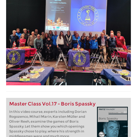
Master Class Vol.17 - Boris Spassky
In this video course, experts including Dorian
Rogozenco, Mihail Marin, Karsten Müller and
Oliver Reeh, examine the games of Boris
Spassky. Let them show you which openings
Spassky chose to play, where his strength in
middlegames were and much more.