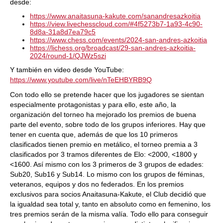
desde:
https://www.anaitasuna-kakute.com/sanandresazkoitia
https://view.livechesscloud.com/#4f5273b7-1a93-4c90-
8d8a-31a8d7ea79c5
https://www.chess.com/events/2024-san-andres-azkoitia
https://lichess.org/broadcast/29-san-andres-azkoitia-
2024/round-1/QJWz5szi
Y también en video desde YouTube:
https://www.youtube.com/live/nTeEHBYRB9Q
Con todo ello se pretende hacer que los jugadores se sientan
especialmente protagonistas y para ello, este año, la
organización del torneo ha mejorado los premios de buena
parte del evento, sobre todo de los grupos inferiores. Hay que
tener en cuenta que, además de que los 10 primeros
clasificados tienen premio en metálico, el torneo premia a 3
clasificados por 3 tramos diferentes de Elo: <2000, <1800 y
<1600. Así mismo con los 3 primeros de 3 grupos de edades:
Sub20, Sub16 y Sub14. Lo mismo con los grupos de féminas,
veteranos, equipos y dos no federados. En los premios
exclusivos para socios Anaitasuna-Kakute, el Club decidió que
la igualdad sea total y, tanto en absoluto como en femenino, los
tres premios serán de la misma valía. Todo ello para conseguir