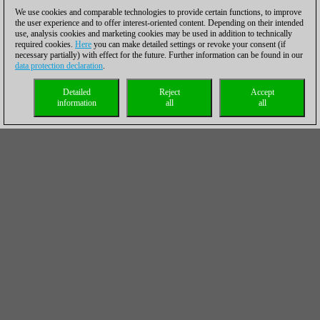
We use cookies and comparable technologies to provide certain functions, to improve
the user experience and to offer interest-oriented content. Depending on their intended
use, analysis cookies and marketing cookies may be used in addition to technically
required cookies.
Here
you can make detailed settings or revoke your consent (if
necessary partially) with effect for the future. Further information can be found in our
data protection declaration
.
Detailed
Reject
Accept
information
all
all
Enlace directo a la retransmisión
Programa
Fecha
Actividad
11.05.2017
Inauguración
12.05.2017
Ronda 1 — 14:00
13.05.2017
Ronda 2 — 14:00
14.05.2017
Ronda 3 — 14:00
15.05.2017
Ronda 4 — 14:00
16.05.2017
Ronda 5 — 14:00
17.05.2017
Día de descanso