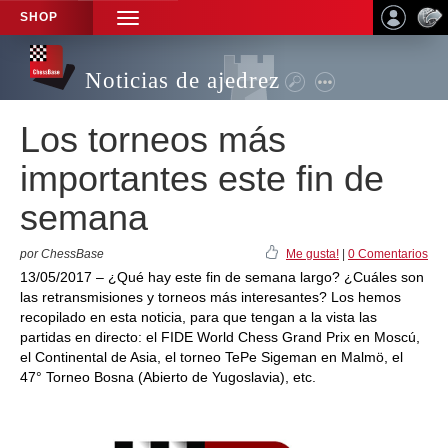
SHOP
TOGGLE
NAVIGATION
Noticias de ajedrez
Los torneos más
importantes este fin de
semana
por ChessBase
Me gusta!
|
0 Comentarios
13/05/2017 – ¿Qué hay este fin de semana largo? ¿Cuáles son
las retransmisiones y torneos más interesantes? Los hemos
recopilado en esta noticia, para que tengan a la vista las
partidas en directo: el FIDE World Chess Grand Prix en Moscú,
el Continental de Asia, el torneo TePe Sigeman en Malmö, el
47° Torneo Bosna (Abierto de Yugoslavia), etc.