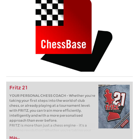
Fritz 21
YOUR PERSONAL CHESS COACH - Whether you’re
taking your first steps into the world of club
chess, or already playing at a tournament level:
with FRITZ, you can train more efficiently,
intelligently and with a more personalised
approach than ever before.
FRITZ is more than just a chess engine – it’s a
training revolution! Whether you’re taking your
first steps into the world of club chess, or already
Más...