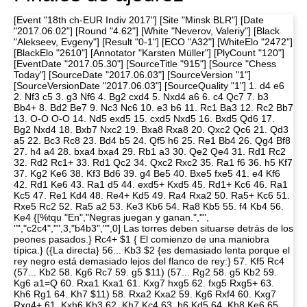
[Event "18th ch-EUR Indiv 2017"] [Site "Minsk BLR"] [Date
"2017.06.02"] [Round "4.62"] [White "Neverov, Valeriy"] [Black
"Alekseev, Evgeny"] [Result "0-1"] [ECO "A32"] [WhiteElo "2472"]
[BlackElo "2610"] [Annotator "Karsten Müller"] [PlyCount "120"]
[EventDate "2017.05.30"] [SourceTitle "915"] [Source "Chess
Today"] [SourceDate "2017.06.03"] [SourceVersion "1"]
[SourceVersionDate "2017.06.03"] [SourceQuality "1"] 1. d4 e6
2. Nf3 c5 3. g3 Nf6 4. Bg2 cxd4 5. Nxd4 a6 6. c4 Qc7 7. b3
Bb4+ 8. Bd2 Be7 9. Nc3 Nc6 10. e3 b6 11. Rc1 Ba3 12. Rc2 Bb7
13. O-O O-O 14. Nd5 exd5 15. cxd5 Nxd5 16. Bxd5 Qd6 17.
Bg2 Nxd4 18. Bxb7 Nxc2 19. Bxa8 Rxa8 20. Qxc2 Qc6 21. Qd3
a5 22. Bc3 Rc8 23. Bd4 b5 24. Qf5 h6 25. Re1 Bb4 26. Qg4 Bf8
27. h4 a4 28. bxa4 bxa4 29. Rb1 a3 30. Qe2 Qe4 31. Rd1 Rc2
32. Rd2 Rc1+ 33. Rd1 Qc2 34. Qxc2 Rxc2 35. Ra1 f6 36. h5 Kf7
37. Kg2 Ke6 38. Kf3 Bd6 39. g4 Be5 40. Bxe5 fxe5 41. e4 Kf6
42. Rd1 Ke6 43. Ra1 d5 44. exd5+ Kxd5 45. Rd1+ Kc6 46. Ra1
Kc5 47. Re1 Kd4 48. Re4+ Kd5 49. Ra4 Rxa2 50. Ra5+ Kc6 51.
Rxe5 Rc2 52. Ra5 a2 53. Ke3 Kb6 54. Ra8 Kb5 55. f4 Kb4 56.
Ke4 {[%tqu "En","Negras juegan y ganan.","",
"","c2c4","",3,"b4b3","",0] Las torres deben situarse detrás de los
peones pasados.} Rc4+ $1 { El comienzo de una maniobra
típica.} ({La directa} 56... Kb3 $2 {es demasiado lenta porque el
rey negro está demasiado lejos del flanco de rey:} 57. Kf5 Rc4
(57... Kb2 58. Kg6 Rc7 59. g5 $11) (57... Rg2 58. g5 Kb2 59.
Kg6 a1=Q 60. Rxa1 Kxa1 61. Kxg7 hxg5 62. fxg5 Rxg5+ 63.
Kh6 Rg1 64. Kh7 $11) 58. Rxa2 Kxa2 59. Kg6 Rxf4 60. Kxg7
Rxg4+ 61. Kxh6 Kb3 62. Kh7 Kc4 63. h6 Kd5 64. Kh8 Ke6 65.