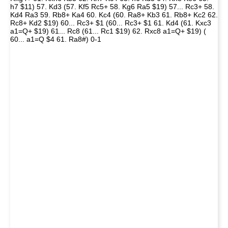
h7 $11) 57. Kd3 (57. Kf5 Rc5+ 58. Kg6 Ra5 $19) 57... Rc3+ 58.
Kd4 Ra3 59. Rb8+ Ka4 60. Kc4 (60. Ra8+ Kb3 61. Rb8+ Kc2 62.
Rc8+ Kd2 $19) 60... Rc3+ $1 (60... Rc3+ $1 61. Kd4 (61. Kxc3
a1=Q+ $19) 61... Rc8 (61... Rc1 $19) 62. Rxc8 a1=Q+ $19) (
60... a1=Q $4 61. Ra8#) 0-1