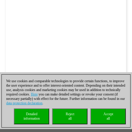
We use cookies and comparable technologies to provide certain functions, to improve
the user experience and to offer interest-oriented content. Depending on their intended
use, analysis cookies and marketing cookies may be used in addition to technically
required cookies.
Here
you can make detailed settings or revoke your consent (if
necessary partially) with effect for the future. Further information can be found in our
data protection declaration
.
Detailed
Reject
Accept
information
all
all