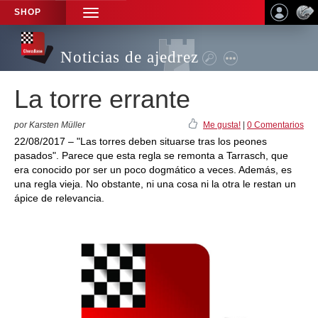
SHOP
TOGGLE
NAVIGATION
Noticias de ajedrez
La torre errante
por Karsten Müller
Me gusta!
|
0 Comentarios
22/08/2017 – "Las torres deben situarse tras los peones
pasados". Parece que esta regla se remonta a Tarrasch, que
era conocido por ser un poco dogmático a veces. Además, es
una regla vieja. No obstante, ni una cosa ni la otra le restan un
ápice de relevancia.