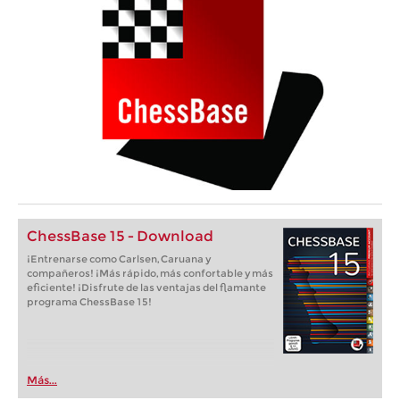
ChessBase 15 - Download
¡Entrenarse como Carlsen, Caruana y
compañeros! ¡Más rápido, más confortable y más
eficiente! ¡Disfrute de las ventajas del flamante
programa ChessBase 15!
Más...