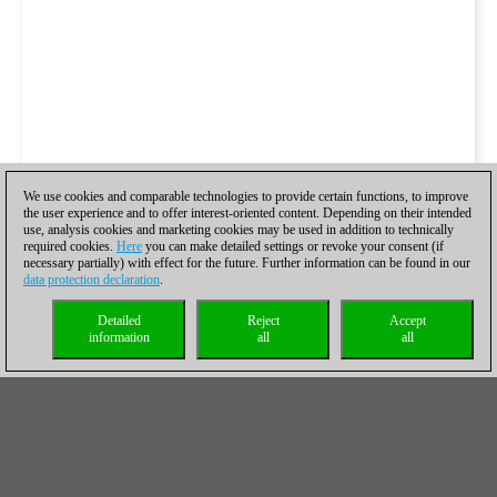
We use cookies and comparable technologies to provide certain functions, to improve
the user experience and to offer interest-oriented content. Depending on their intended
use, analysis cookies and marketing cookies may be used in addition to technically
required cookies.
Here
you can make detailed settings or revoke your consent (if
necessary partially) with effect for the future. Further information can be found in our
data protection declaration
.
Detailed
Reject
Accept
information
all
all