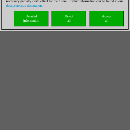
necessary partially) with effect for the future. Further information can be found in our
data protection declaration
.
Detailed
Reject
Accept
information
all
all