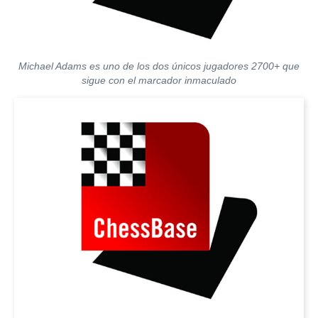
Michael Adams es uno de los dos únicos jugadores 2700+ que
sigue con el marcador inmaculado