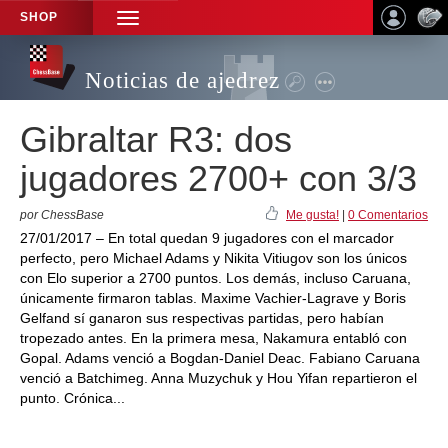
SHOP
TOGGLE
NAVIGATION
Noticias de ajedrez
Gibraltar R3: dos
jugadores 2700+ con 3/3
por ChessBase
Me gusta!
|
0 Comentarios
27/01/2017 – En total quedan 9 jugadores con el marcador
perfecto, pero Michael Adams y Nikita Vitiugov son los únicos
con Elo superior a 2700 puntos. Los demás, incluso Caruana,
únicamente firmaron tablas. Maxime Vachier-Lagrave y Boris
Gelfand sí ganaron sus respectivas partidas, pero habían
tropezado antes. En la primera mesa, Nakamura entabló con
Gopal. Adams venció a Bogdan-Daniel Deac. Fabiano Caruana
venció a Batchimeg. Anna Muzychuk y Hou Yifan repartieron el
punto. Crónica...