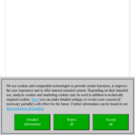
We use cookies and comparable technologies to provide certain functions, to improve
the user experience and to offer interest-oriented content. Depending on their intended
use, analysis cookies and marketing cookies may be used in addition to technically
required cookies.
Here
you can make detailed settings or revoke your consent (if
necessary partially) with effect for the future. Further information can be found in our
data protection declaration
.
Detailed
Reject
Accept
information
all
all