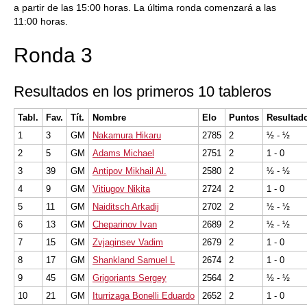
a partir de las 15:00 horas. La última ronda comenzará a las
11:00 horas.
Ronda 3
Resultados en los primeros 10 tableros
Tabl.
Fav.
Tít.
Nombre
Elo
Puntos
Resultad
1
3
GM
Nakamura Hikaru
2785
2
½ - ½
2
5
GM
Adams Michael
2751
2
1 - 0
3
39
GM
Antipov Mikhail Al.
2580
2
½ - ½
4
9
GM
Vitiugov Nikita
2724
2
1 - 0
5
11
GM
Naiditsch Arkadij
2702
2
½ - ½
6
13
GM
Cheparinov Ivan
2689
2
½ - ½
7
15
GM
Zvjaginsev Vadim
2679
2
1 - 0
8
17
GM
Shankland Samuel L
2674
2
1 - 0
9
45
GM
Grigoriants Sergey
2564
2
½ - ½
10
21
GM
Iturrizaga Bonelli Eduardo
2652
2
1 - 0