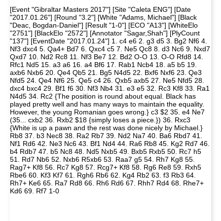
[Event "Gibraltar Masters 2017"] [Site "Caleta ENG"] [Date
"2017.01.26"] [Round "3.2"] [White "Adams, Michael"] [Black
"Deac, Bogdan-Daniel"] [Result "1-0"] [ECO "A13"] [WhiteElo
"2751"] [BlackElo "2572"] [Annotator "Sagar,Shah"] [PlyCount
"137"] [EventDate "2017.01.24"] 1. c4 e6 2. g3 d5 3. Bg2 Nf6 4.
Nf3 dxc4 5. Qa4+ Bd7 6. Qxc4 c5 7. Ne5 Qc8 8. d3 Nc6 9. Nxd7
Qxd7 10. Nd2 Rc8 11. Nf3 Be7 12. Bd2 O-O 13. O-O Rfd8 14.
Rfc1 Nd5 15. a3 a6 16. a4 Bf6 17. Rab1 Ncb4 18. a5 b5 19.
axb6 Nxb6 20. Qe4 Qb5 21. Bg5 N4d5 22. Bxf6 Nxf6 23. Qe3
Nfd5 24. Qe4 Nf6 25. Qe5 c4 26. Qxb5 axb5 27. Ne5 Nfd5 28.
dxc4 bxc4 29. Bf1 f6 30. Nf3 Nb4 31. e3 e5 32. Rc3 Kf8 33. Ra1
N4d5 34. Rc2 {The position is round about equal. Black has
played pretty well and has many ways to maintain the equality.
However, the young Romanian goes wrong.} c3 $2 35. e4 Ne7
(35... cxb2 36. Rxb2 $18 {simply loses a piece.}) 36. Rxc3
{White is up a pawn and the rest was done nicely by Michael.}
Rb8 37. b3 Nec8 38. Ra2 Rb7 39. Nd2 Na7 40. Ba6 Rbd7 41.
Nf1 Rd6 42. Ne3 Nc6 43. Bf1 Nd4 44. Ra6 Rb8 45. Kg2 Rd7 46.
b4 Rdb7 47. b5 Nc8 48. Nd5 Nxb5 49. Bxb5 Rxb5 50. Rc7 h5
51. Rd7 Nb6 52. Nxb6 R5xb6 53. Raa7 g5 54. Rh7 Kg8 55.
Rag7+ Kf8 56. Rc7 Kg8 57. Rcg7+ Kf8 58. Rg6 Re8 59. Rxh5
Rbe6 60. Kf3 Kf7 61. Rgh6 Rb6 62. Kg4 Rb2 63. f3 Rb3 64.
Rh7+ Ke6 65. Ra7 Rd8 66. Rh6 Rd6 67. Rhh7 Rd4 68. Rhe7+
Kd6 69. Rf7 1-0