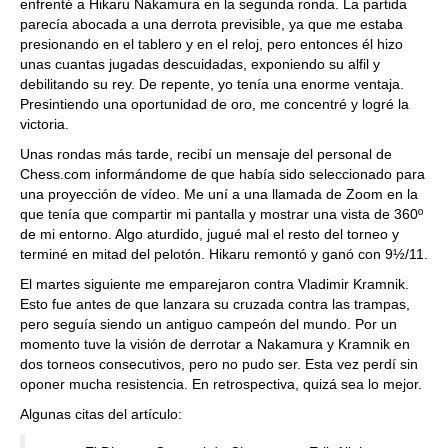
enfrenté a Hikaru Nakamura en la segunda ronda. La partida
parecía abocada a una derrota previsible, ya que me estaba
presionando en el tablero y en el reloj, pero entonces él hizo
unas cuantas jugadas descuidadas, exponiendo su alfil y
debilitando su rey. De repente, yo tenía una enorme ventaja.
Presintiendo una oportunidad de oro, me concentré y logré la
victoria.
Unas rondas más tarde, recibí un mensaje del personal de
Chess.com informándome de que había sido seleccionado para
una proyección de vídeo. Me uní a una llamada de Zoom en la
que tenía que compartir mi pantalla y mostrar una vista de 360º
de mi entorno. Algo aturdido, jugué mal el resto del torneo y
terminé en mitad del pelotón. Hikaru remontó y ganó con 9½/11.
El martes siguiente me emparejaron contra Vladimir Kramnik.
Esto fue antes de que lanzara su cruzada contra las trampas,
pero seguía siendo un antiguo campeón del mundo. Por un
momento tuve la visión de derrotar a Nakamura y Kramnik en
dos torneos consecutivos, pero no pudo ser. Esta vez perdí sin
oponer mucha resistencia. En retrospectiva, quizá sea lo mejor.
Algunas citas del artículo: