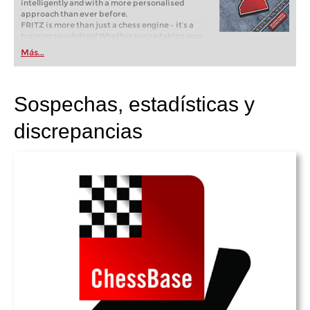
intelligently and with a more personalised
approach than ever before.
FRITZ is more than just a chess engine – it’s a
training revolution! Whether you’re taking your
first steps into the world of club chess, or already
Más...
playing at a tournament level: with FRITZ, you can
train more efficiently, intelligently and with a
more personalised approach than ever before.
Sospechas, estadísticas y
discrepancias