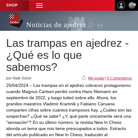
SHOP
TOGGLE
NAVIGATION
Noticias de ajedrez
Las trampas en ajedrez -
¿Qué es lo que
sabemos?
por Nate Solon
Me gusta!
|
0 Comentarios
25/04/2024 – Las trampas en el ajedrez cobraron protagonismo
cuando Magnus Carlsen perdió contra Hans Niemann en
septiembre de 2022, y luego tuiteó sobre ello. Ahora, los
grandes maestros Vladimir Kramnik y Fabiano Caruana
comparten cifras sobre cuántos tramposos hay. ¿Cuáles son las
sospechas? ¿Qué se sabe? ¿Y, qué parte únicamente será una
"sensación"? En su último número, la revista New In Chess
aborda un tema que nos tiene preocupados a todos. Extracto
del artículo publicado en New In Chess, traducido al