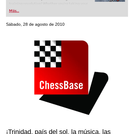
training revolution! Whether you’re taking your
first steps into the world of club chess, or already
Más...
playing at a tournament level: with FRITZ, you can
train more efficiently, intelligently and with a
more personalised approach than ever before.
Sábado, 28 de agosto de 2010
¡Trinidad, país del sol, la música, las