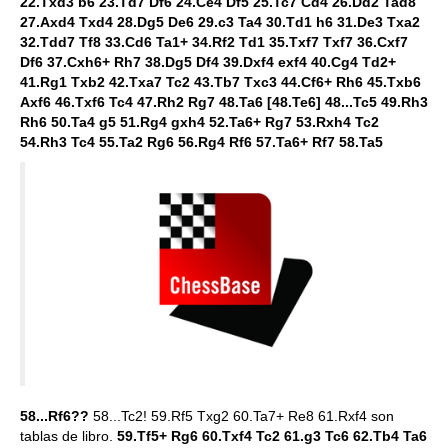
22.Txd3 b6 23.Td7 Df6 24.Ce4 Df5 25.Tc7 Cd4 26.Dd2 Tad8
27.Axd4 Txd4 28.Dg5 De6 29.c3 Ta4 30.Td1 h6 31.De3 Txa2
32.Tdd7 Tf8 33.Cd6 Ta1+ 34.Rf2 Td1 35.Txf7 Txf7 36.Cxf7
Df6 37.Cxh6+ Rh7 38.Dg5 Df4 39.Dxf4 exf4 40.Cg4 Td2+
41.Rg1 Txb2 42.Txa7 Tc2 43.Tb7 Txc3 44.Cf6+ Rh6 45.Txb6
Axf6 46.Txf6 Tc4 47.Rh2 Rg7 48.Ta6 [48.Te6] 48...Tc5 49.Rh3
Rh6 50.Ta4 g5 51.Rg4 gxh4 52.Ta6+ Rg7 53.Rxh4 Tc2
54.Rh3 Tc4 55.Ta2 Rg6 56.Rg4 Rf6 57.Ta6+ Rf7 58.Ta5
58...Rf6??
58...Tc2! 59.Rf5 Txg2 60.Ta7+ Re8 61.Rxf4 son
tablas de libro.
59.Tf5+ Rg6 60.Txf4 Tc2 61.g3 Tc6 62.Tb4 Ta6