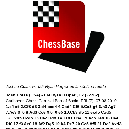
Joshua Colas vs. MF Ryan Harper en la séptima ronda
Josh Colas (USA) - FM Ryan Harper (TRI) (2262)
Caribbean Chess Carnival Port of Spain, TRI (7), 07.08.2010
1.e4 c5 2.Cf3 d6 3.d4 cxd4 4.Cxd4 Cf6 5.Cc3 g6 6.h3 Ag7
7.Ae3 0–0 8.Ad3 Cc6 9.0–0 e5 10.Cb3 d5 11.exd5 Cxd5
12.Cxd5 Dxd5 13.De2 Dd8 14.Tad1 Dh4 15.Ac5 Te8 16.De4
Df6 17.f3 Ae6 18.Af2 Dg5 19.h4 De7 20.Cc5 Af5 21.De2 Axd3