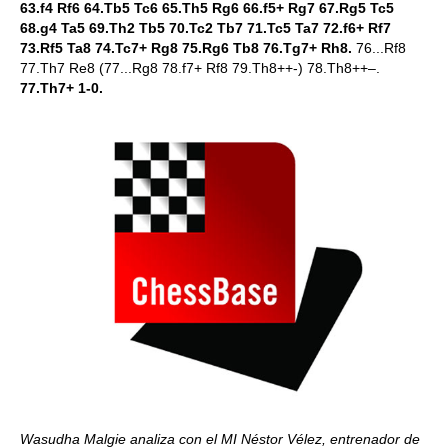
63.f4 Rf6 64.Tb5 Tc6 65.Th5 Rg6 66.f5+ Rg7 67.Rg5 Tc5
68.g4 Ta5 69.Th2 Tb5 70.Tc2 Tb7 71.Tc5 Ta7 72.f6+ Rf7
73.Rf5 Ta8 74.Tc7+ Rg8 75.Rg6 Tb8 76.Tg7+ Rh8.
76...Rf8
77.Th7 Re8 (77...Rg8 78.f7+ Rf8 79.Th8++-) 78.Th8++–.
77.Th7+ 1-0.
Wasudha Malgie analiza con el MI Néstor Vélez, entrenador de