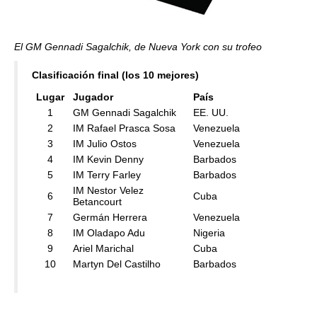
El GM Gennadi Sagalchik, de Nueva York con su trofeo
Clasificación final (los 10 mejores)
Lugar
Jugador
País
1
GM Gennadi Sagalchik
EE. UU.
2
IM Rafael Prasca Sosa
Venezuela
3
IM Julio Ostos
Venezuela
4
IM Kevin Denny
Barbados
5
IM Terry Farley
Barbados
IM Nestor Velez
6
Cuba
Betancourt
7
Germán Herrera
Venezuela
8
IM Oladapo Adu
Nigeria
9
Ariel Marichal
Cuba
10
Martyn Del Castilho
Barbados