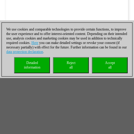
We use cookies and comparable technologies to provide certain functions, to improve
the user experience and to offer interest-oriented content. Depending on their intended
use, analysis cookies and marketing cookies may be used in addition to technically
required cookies.
Here
you can make detailed settings or revoke your consent (if
necessary partially) with effect for the future. Further information can be found in our
data protection declaration
.
Detailed
Reject
Accept
information
all
all