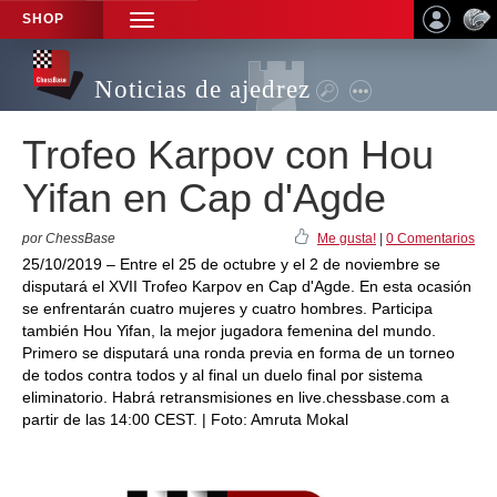
SHOP
TOGGLE
NAVIGATION
Noticias de ajedrez
Trofeo Karpov con Hou
Yifan en Cap d'Agde
por ChessBase
Me gusta!
|
0 Comentarios
25/10/2019 – Entre el 25 de octubre y el 2 de noviembre se
disputará el XVII Trofeo Karpov en Cap d'Agde. En esta ocasión
se enfrentarán cuatro mujeres y cuatro hombres. Participa
también Hou Yifan, la mejor jugadora femenina del mundo.
Primero se disputará una ronda previa en forma de un torneo
de todos contra todos y al final un duelo final por sistema
eliminatorio. Habrá retransmisiones en live.chessbase.com a
partir de las 14:00 CEST. | Foto: Amruta Mokal