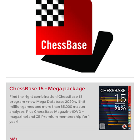
ChessBase 15 - Mega package
Find the right combination! ChessBase 15
program + new Mega Database 2020 with 8
million games and more than 85,000 master
analyses. Plus ChessBase Magazine (DVD +
magazine) and CB Premium membership for 1
year!
Más...