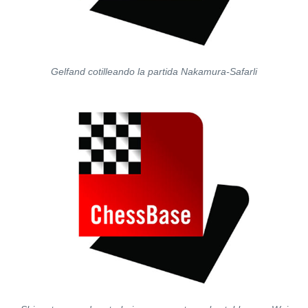
Gelfand cotilleando la partida Nakamura-Safarli