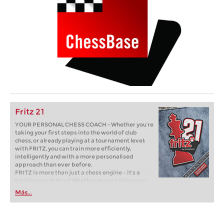
Fritz 21
YOUR PERSONAL CHESS COACH - Whether you’re
taking your first steps into the world of club
chess, or already playing at a tournament level:
with FRITZ, you can train more efficiently,
intelligently and with a more personalised
approach than ever before.
FRITZ is more than just a chess engine – it’s a
training revolution! Whether you’re taking your
first steps into the world of club chess, or already
Más...
playing at a tournament level: with FRITZ, you can
train more efficiently, intelligently and with a
more personalised approach than ever before.