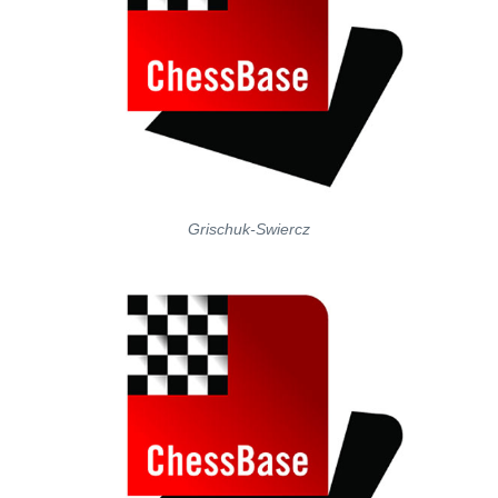
Grischuk-Swiercz