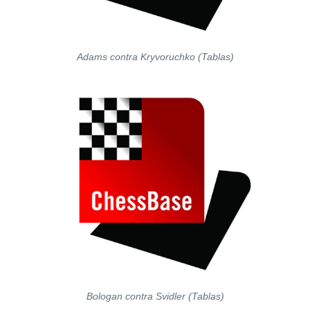
Adams contra Kryvoruchko (Tablas)
Bologan contra Svidler (Tablas)