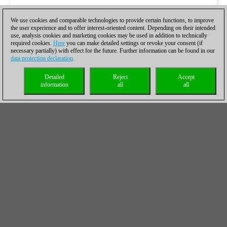
We use cookies and comparable technologies to provide certain functions, to improve
the user experience and to offer interest-oriented content. Depending on their intended
use, analysis cookies and marketing cookies may be used in addition to technically
required cookies.
Here
you can make detailed settings or revoke your consent (if
necessary partially) with effect for the future. Further information can be found in our
data protection declaration
.
Detailed
Reject
Accept
information
all
all