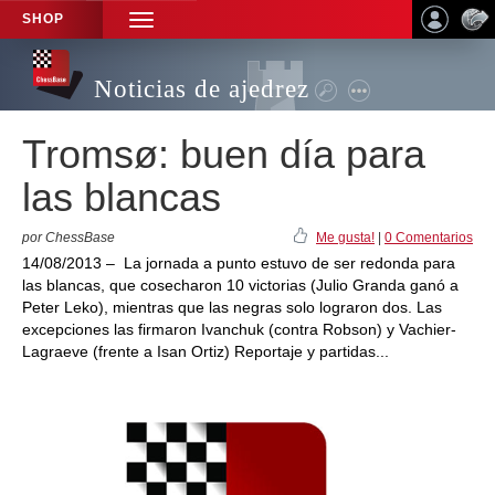
SHOP
TOGGLE
NAVIGATION
Noticias de ajedrez
Tromsø: buen día para
las blancas
por ChessBase
Me gusta!
|
0 Comentarios
14/08/2013 – La jornada a punto estuvo de ser redonda para
las blancas, que cosecharon 10 victorias (Julio Granda ganó a
Peter Leko), mientras que las negras solo lograron dos. Las
excepciones las firmaron Ivanchuk (contra Robson) y Vachier-
Lagraeve (frente a Isan Ortiz) Reportaje y partidas...