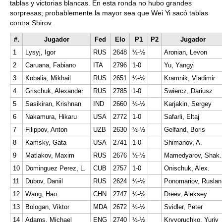
tablas y victorias blancas. En esta ronda no hubo grandes
sorpresas; probablemente la mayor sea que Wei Yi sacó tablas
contra Shirov.
#.
Jugador
Fed
Elo
P1
P2
Jugador
1
Lysyj, Igor
RUS
2648
½-½
Aronian, Levon
2
Caruana, Fabiano
ITA
2796
1-0
Yu, Yangyi
3
Kobalia, Mikhail
RUS
2651
½-½
Kramnik, Vladimir
4
Grischuk, Alexander
RUS
2785
1-0
Swiercz, Dariusz
5
Sasikiran, Krishnan
IND
2660
½-½
Karjakin, Sergey
6
Nakamura, Hikaru
USA
2772
1-0
Safarli, Eltaj
7
Filippov, Anton
UZB
2630
½-½
Gelfand, Boris
8
Kamsky, Gata
USA
2741
1-0
Shimanov, A.
9
Matlakov, Maxim
RUS
2676
½-½
Mamedyarov, Shak.
10
Dominguez Perez, L.
CUB
2757
1-0
Onischuk, Alex.
11
Dubov, Daniil
RUS
2624
½-½
Ponomariov, Ruslan
12
Wang, Hao
CHN
2747
½-½
Dreev, Aleksey
13
Bologan, Viktor
MDA
2672
½-½
Svidler, Peter
14
Adams, Michael
ENG
2740
½-½
Kryvoruchko, Yuriy