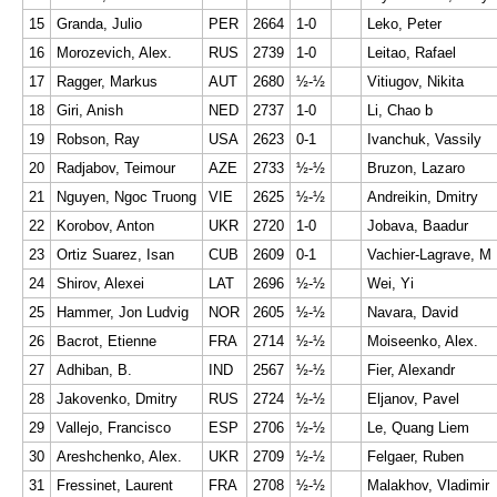
15
Granda, Julio
PER
2664
1-0
Leko, Peter
16
Morozevich, Alex.
RUS
2739
1-0
Leitao, Rafael
17
Ragger, Markus
AUT
2680
½-½
Vitiugov, Nikita
18
Giri, Anish
NED
2737
1-0
Li, Chao b
19
Robson, Ray
USA
2623
0-1
Ivanchuk, Vassily
20
Radjabov, Teimour
AZE
2733
½-½
Bruzon, Lazaro
21
Nguyen, Ngoc Truong
VIE
2625
½-½
Andreikin, Dmitry
22
Korobov, Anton
UKR
2720
1-0
Jobava, Baadur
23
Ortiz Suarez, Isan
CUB
2609
0-1
Vachier-Lagrave, M
24
Shirov, Alexei
LAT
2696
½-½
Wei, Yi
25
Hammer, Jon Ludvig
NOR
2605
½-½
Navara, David
26
Bacrot, Etienne
FRA
2714
½-½
Moiseenko, Alex.
27
Adhiban, B.
IND
2567
½-½
Fier, Alexandr
28
Jakovenko, Dmitry
RUS
2724
½-½
Eljanov, Pavel
29
Vallejo, Francisco
ESP
2706
½-½
Le, Quang Liem
30
Areshchenko, Alex.
UKR
2709
½-½
Felgaer, Ruben
31
Fressinet, Laurent
FRA
2708
½-½
Malakhov, Vladimir