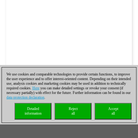
We use cookies and comparable technologies to provide certain functions, to improve
the user experience and to offer interest-oriented content. Depending on their intended
use, analysis cookies and marketing cookies may be used in addition to technically
required cookies.
Here
you can make detailed settings or revoke your consent (if
necessary partially) with effect for the future. Further information can be found in our
data protection declaration
.
Detailed
Reject
Accept
information
all
all