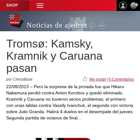
SHOP
TOGGLE
NAVIGATION
Noticias de ajedrez
Tromsø: Kamsky,
Kramnik y Caruana
pasan
por ChessBase
Me gusta!
|
0 Comentarios
22/08/2013 – Pero la sorpresa de la jornada fue que Hikaru
Nakamura perdió contra Anton Korobov y quedó eliminado.
Kramnik y Caruana no tuvieron serios problemas, el primero
con unas tablas contra Vassily Ivanchuk, el segundo con victoria
sobre Julio Granda. Habrá 4 duelos en el desempate del jueves.
Segunda partida de octavos de final...