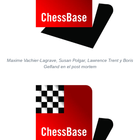
Maxime Vachier-Lagrave, Susan Polgar, Lawrence Trent y Boris
Gelfand en el post mortem