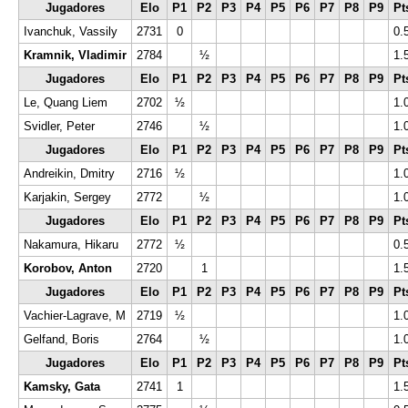
Jugadores
Elo
P1
P2
P3
P4
P5
P6
P7
P8
P9
Pt
Ivanchuk, Vassily
2731
0
½
0.
Kramnik, Vladimir
2784
1
½
1.
Jugadores
Elo
P1
P2
P3
P4
P5
P6
P7
P8
P9
Pt
Le, Quang Liem
2702
½
½
1.
Svidler, Peter
2746
½
½
1.
Jugadores
Elo
P1
P2
P3
P4
P5
P6
P7
P8
P9
Pt
Andreikin, Dmitry
2716
½
½
1.
Karjakin, Sergey
2772
½
½
1.
Jugadores
Elo
P1
P2
P3
P4
P5
P6
P7
P8
P9
Pt
Nakamura, Hikaru
2772
½
0
0.
Korobov, Anton
2720
½
1
1.
Jugadores
Elo
P1
P2
P3
P4
P5
P6
P7
P8
P9
Pt
Vachier-Lagrave, M
2719
½
½
1.
Gelfand, Boris
2764
½
½
1.
Jugadores
Elo
P1
P2
P3
P4
P5
P6
P7
P8
P9
Pt
Kamsky, Gata
2741
1
½
1.