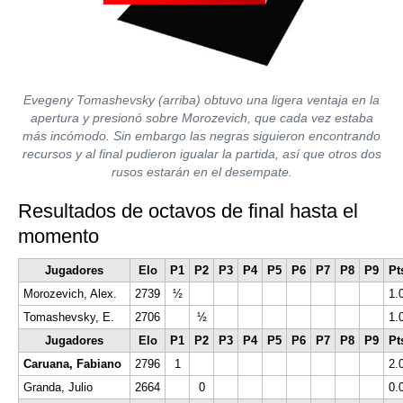
Evegeny Tomashevsky (arriba) obtuvo una ligera ventaja en la
apertura y presionó sobre Morozevich, que cada vez estaba
más incómodo. Sin embargo las negras siguieron encontrando
recursos y al final pudieron igualar la partida, así que otros dos
rusos estarán en el desempate.
Resultados de octavos de final hasta el
momento
Jugadores
Elo
P1
P2
P3
P4
P5
P6
P7
P8
P9
Pt
Morozevich, Alex.
2739
½
½
1.
Tomashevsky, E.
2706
½
½
1.
Jugadores
Elo
P1
P2
P3
P4
P5
P6
P7
P8
P9
Pt
Caruana, Fabiano
2796
1
1
2.
Granda, Julio
2664
0
0
0.