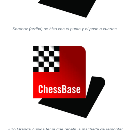
Korobov (arriba) se hizo con el punto y el pase a cuartos.
Julio Granda Zuniga tenía que repetir la machada de remontar