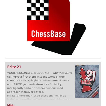
Fritz 21
YOUR PERSONAL CHESS COACH - Whether you’re
taking your first steps into the world of club
chess, or already playing at a tournament level:
with FRITZ, you can train more efficiently,
intelligently and with a more personalised
approach than ever before.
FRITZ is more than just a chess engine – it’s a
training revolution! Whether you’re taking your
first steps into the world of club chess, or already
Más...