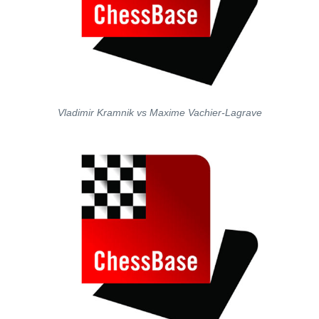
Vladimir Kramnik vs Maxime Vachier-Lagrave