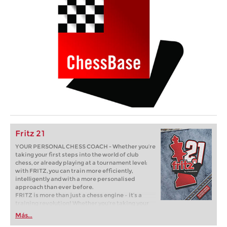
Fritz 21
YOUR PERSONAL CHESS COACH - Whether you’re
taking your first steps into the world of club
chess, or already playing at a tournament level:
with FRITZ, you can train more efficiently,
intelligently and with a more personalised
approach than ever before.
FRITZ is more than just a chess engine – it’s a
training revolution! Whether you’re taking your
first steps into the world of club chess, or already
Más...
playing at a tournament level: with FRITZ, you can