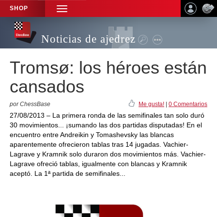
SHOP
TOGGLE
NAVIGATION
Noticias de ajedrez
Tromsø: los héroes están
cansados
por ChessBase
Me gusta!
|
0 Comentarios
27/08/2013 – La primera ronda de las semifinales tan solo duró
30 movimientos... ¡sumando las dos partidas disputadas! En el
encuentro entre Andreikin y Tomashevsky las blancas
aparentemente ofrecieron tablas tras 14 jugadas. Vachier-
Lagrave y Kramnik solo duraron dos movimientos más. Vachier-
Lagrave ofreció tablas, igualmente con blancas y Kramnik
aceptó. La 1ª partida de semifinales...