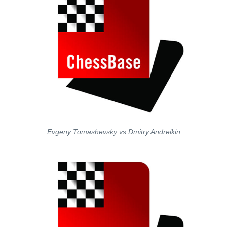
Evgeny Tomashevsky vs Dmitry Andreikin