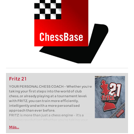
Fritz 21
YOUR PERSONAL CHESS COACH - Whether you’re
taking your first steps into the world of club
chess, or already playing at a tournament level:
with FRITZ, you can train more efficiently,
intelligently and with a more personalised
approach than ever before.
FRITZ is more than just a chess engine – it’s a
training revolution! Whether you’re taking your
first steps into the world of club chess, or already
Más...
playing at a tournament level: with FRITZ, you can