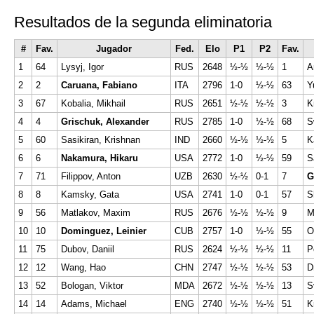
Resultados de la segunda eliminatoria
#
Fav.
Jugador
Fed.
Elo
P1
P2
Fav.
1
64
Lysyj, Igor
RUS
2648
½-½
½-½
1
A
2
2
Caruana, Fabiano
ITA
2796
1-0
½-½
63
Y
3
67
Kobalia, Mikhail
RUS
2651
½-½
½-½
3
K
4
4
Grischuk, Alexander
RUS
2785
1-0
½-½
68
S
5
60
Sasikiran, Krishnan
IND
2660
½-½
½-½
5
K
6
6
Nakamura, Hikaru
USA
2772
1-0
½-½
59
S
7
71
Filippov, Anton
UZB
2630
½-½
0-1
7
G
8
8
Kamsky, Gata
USA
2741
1-0
0-1
57
S
9
56
Matlakov, Maxim
RUS
2676
½-½
½-½
9
M
10
10
Dominguez, Leinier
CUB
2757
1-0
½-½
55
O
11
75
Dubov, Daniil
RUS
2624
½-½
½-½
11
P
12
12
Wang, Hao
CHN
2747
½-½
½-½
53
D
13
52
Bologan, Viktor
MDA
2672
½-½
½-½
13
S
14
14
Adams, Michael
ENG
2740
½-½
½-½
51
K