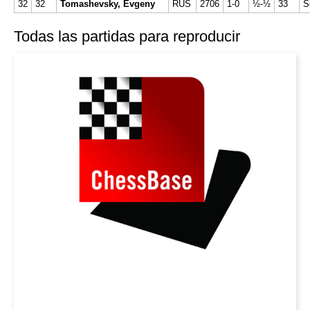
32
32
Tomashevsky, Evgeny
RUS
2706
1-0
½-½
33
S
Todas las partidas para reproducir