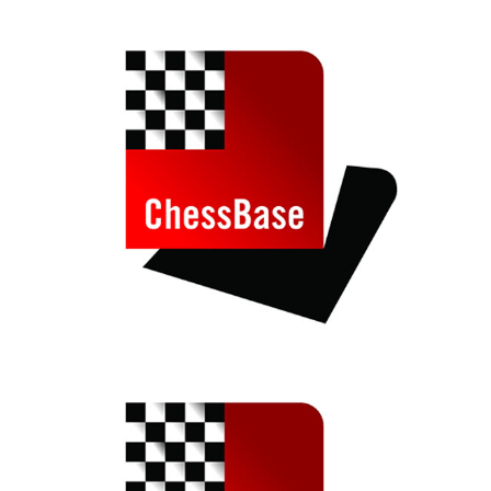
train more efficiently, intelligently and with a
more personalised approach than ever before.