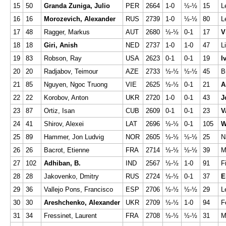
15
50
Granda Zuniga, Julio
PER
2664
1-0
½-½
15
L
16
16
Morozevich, Alexander
RUS
2739
1-0
½-½
80
L
17
48
Ragger, Markus
AUT
2680
½-½
0-1
17
V
18
18
Giri, Anish
NED
2737
1-0
1-0
47
L
19
83
Robson, Ray
USA
2623
0-1
0-1
19
I
20
20
Radjabov, Teimour
AZE
2733
½-½
½-½
45
B
21
85
Nguyen, Ngoc Truong
VIE
2625
½-½
0-1
21
A
22
22
Korobov, Anton
UKR
2720
1-0
0-1
43
J
23
87
Ortiz, Isan
CUB
2609
0-1
0-1
23
V
24
41
Shirov, Alexei
LAT
2696
½-½
0-1
105
W
25
89
Hammer, Jon Ludvig
NOR
2605
½-½
½-½
25
N
26
26
Bacrot, Etienne
FRA
2714
½-½
½-½
39
M
27
102
Adhiban, B.
IND
2567
½-½
1-0
91
F
28
28
Jakovenko, Dmitry
RUS
2724
½-½
0-1
37
E
29
36
Vallejo Pons, Francisco
ESP
2706
½-½
½-½
29
L
30
30
Areshchenko, Alexander
UKR
2709
½-½
1-0
94
F
31
34
Fressinet, Laurent
FRA
2708
½-½
½-½
31
M