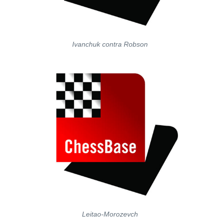
Ivanchuk contra Robson
Leitao-Morozevch