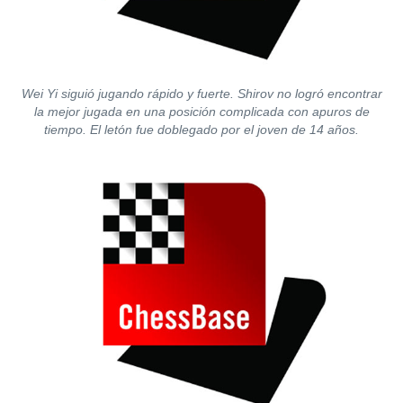
Wei Yi siguió jugando rápido y fuerte. Shirov no logró encontrar
la mejor jugada en una posición complicada con apuros de
tiempo. El letón fue doblegado por el joven de 14 años.