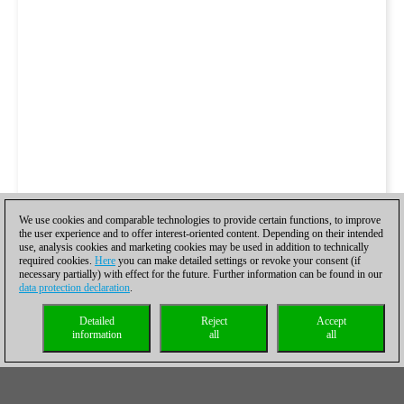
We use cookies and comparable technologies to provide certain functions, to improve
the user experience and to offer interest-oriented content. Depending on their intended
use, analysis cookies and marketing cookies may be used in addition to technically
required cookies.
Here
you can make detailed settings or revoke your consent (if
necessary partially) with effect for the future. Further information can be found in our
data protection declaration
.
Detailed
Reject
Accept
information
all
all