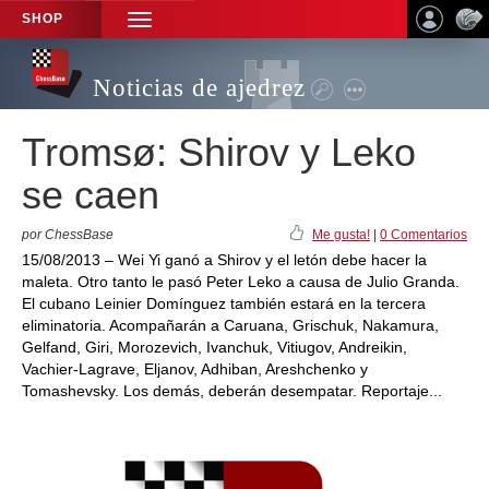
SHOP
TOGGLE
NAVIGATION
Noticias de ajedrez
Tromsø: Shirov y Leko
se caen
por ChessBase
Me gusta!
|
0 Comentarios
15/08/2013 – Wei Yi ganó a Shirov y el letón debe hacer la
maleta. Otro tanto le pasó Peter Leko a causa de Julio Granda.
El cubano Leinier Domínguez también estará en la tercera
eliminatoria. Acompañarán a Caruana, Grischuk, Nakamura,
Gelfand, Giri, Morozevich, Ivanchuk, Vitiugov, Andreikin,
Vachier-Lagrave, Eljanov, Adhiban, Areshchenko y
Tomashevsky. Los demás, deberán desempatar. Reportaje...