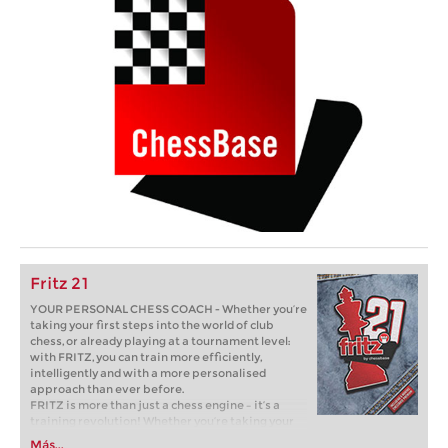
Fritz 21
YOUR PERSONAL CHESS COACH - Whether you’re
taking your first steps into the world of club
chess, or already playing at a tournament level:
with FRITZ, you can train more efficiently,
intelligently and with a more personalised
approach than ever before.
FRITZ is more than just a chess engine – it’s a
training revolution! Whether you’re taking your
first steps into the world of club chess, or already
Más...