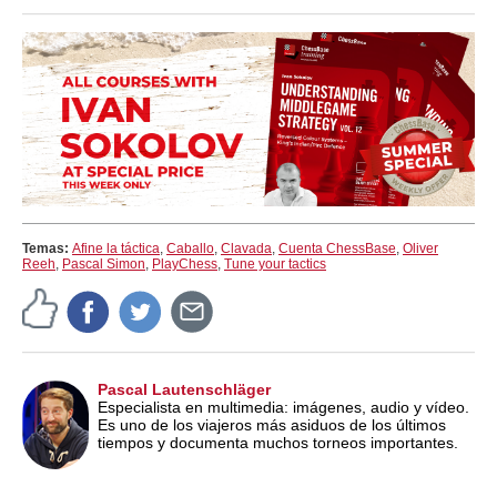
Temas:
Afine la táctica
,
Caballo
,
Clavada
,
Cuenta ChessBase
,
Oliver
Reeh
,
Pascal Simon
,
PlayChess
,
Tune your tactics
Pascal Lautenschläger
Especialista en multimedia: imágenes, audio y vídeo.
Es uno de los viajeros más asiduos de los últimos
tiempos y documenta muchos torneos importantes.