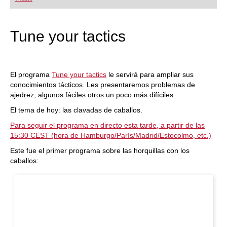
playing at a tournament level: with FRITZ, you can
train more efficiently, intelligently and with a
more personalised approach than ever before.
Tune your tactics
El programa
Tune your tactics
le servirá para ampliar sus
conocimientos tácticos. Les presentaremos problemas de
ajedrez, algunos fáciles otros un poco más difíciles.
El tema de hoy: las clavadas de caballos.
Para seguir el programa en directo esta tarde, a partir de las
15:30 CEST (hora de Hamburgo/París/Madrid/Estocolmo, etc.)
Este fue el primer programa sobre las horquillas con los
caballos: