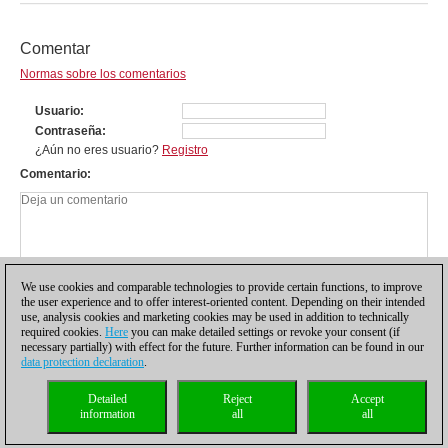
Comentar
Normas sobre los comentarios
Usuario
Contraseña
¿Aún no eres usuario?
Registro
Comentario
We use cookies and comparable technologies to provide certain functions, to improve
the user experience and to offer interest-oriented content. Depending on their intended
use, analysis cookies and marketing cookies may be used in addition to technically
required cookies.
Here
you can make detailed settings or revoke your consent (if
necessary partially) with effect for the future. Further information can be found in our
data protection declaration
.
Política de privacidad
|
Pie de imprenta
|
Para contactar
|
Cookies Management
|
Detailed
Reject
Accept
Licencias
|
Compliance Hotline
|
Inicio
information
all
all
© 2017 ChessBase GmbH | Osterbekstraße 90a | 22083 Hamburgo | Alemania
coldest news