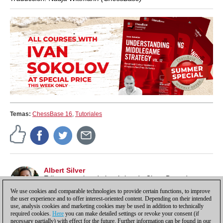
Temas:
ChessBase 16
,
Tutoriales
Albert Silver
Editor y escritor de la página de ChessBase de
noticias en inglés. Vive en Río de Janeiro (Brasil)
We use cookies and comparable technologies to provide certain functions, to improve
the user experience and to offer interest-oriented content. Depending on their intended
use, analysis cookies and marketing cookies may be used in addition to technically
required cookies.
Here
you can make detailed settings or revoke your consent (if
necessary partially) with effect for the future. Further information can be found in our