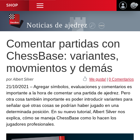
SHOP
TOGGLE
NAVIGATION
Noticias de ajedrez
Comentar partidas con
ChessBase: variantes,
movmientos y demás
por Albert Silver
Me gusta!
|
0 Comentarios
21/10/2021 – Agregar símbolos, evaluaciones y comentarios es
importante a la hora de comentar una partida de ajedrez. Pero
otra cosa también importante es poder introducir variantes para
señalar qué otras cosas se podrían haber jugado en una
determinada posición. En su nuevo tutorial, Albert Silver nos
explica, cómo se maneja ChessBase como lo hacen los
jugadores profesionales.