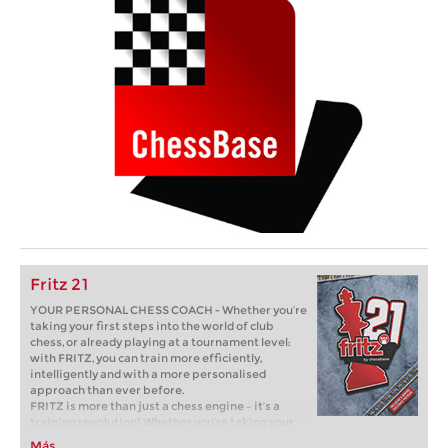
Fritz 21
YOUR PERSONAL CHESS COACH - Whether you’re
taking your first steps into the world of club
chess, or already playing at a tournament level:
with FRITZ, you can train more efficiently,
intelligently and with a more personalised
approach than ever before.
FRITZ is more than just a chess engine – it’s a
training revolution! Whether you’re taking your
first steps into the world of club chess, or already
Más...