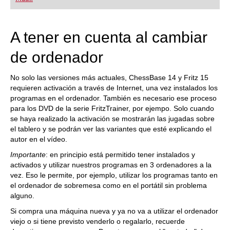
playing at a tournament level: with FRITZ, you can
train more efficiently, intelligently and with a
more personalised approach than ever before.
A tener en cuenta al cambiar
de ordenador
No solo las versiones más actuales, ChessBase 14 y Fritz 15
requieren activación a través de Internet, una vez instalados los
programas en el ordenador. También es necesario ese proceso
para los DVD de la serie FritzTrainer, por ejempo. Solo cuando
se haya realizado la activación se mostrarán las jugadas sobre
el tablero y se podrán ver las variantes que esté explicando el
autor en el vídeo.
Importante
: en principio está permitido tener instalados y
activados y utilizar nuestros programas en 3 ordenadores a la
vez. Eso le permite, por ejemplo, utilizar los programas tanto en
el ordenador de sobremesa como en el portátil sin problema
alguno.
Si compra una máquina nueva y ya no va a utilizar el ordenador
viejo o si tiene previsto venderlo o regalarlo, recuerde