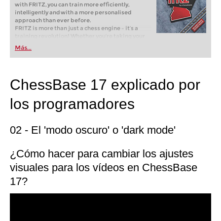
with FRITZ, you can train more efficiently,
intelligently and with a more personalised
approach than ever before.
FRITZ is more than just a chess engine – it’s a
training revolution! Whether you’re taking your
first steps into the world of club chess, or already
Más...
playing at a tournament level: with FRITZ, you can
train more efficiently, intelligently and with a
more personalised approach than ever before.
ChessBase 17 explicado por
los programadores
02 - El 'modo oscuro' o 'dark mode'
¿Cómo hacer para cambiar los ajustes
visuales para los vídeos en ChessBase
17?