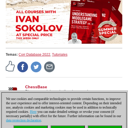
Temas:
Corr Database 2022
,
Tutoriales
ChessBase
Pistas, tutoriales e indicaciones sobre nuestros
productos, para sacarles todo el partido y más.
We use cookies and comparable technologies to provide certain functions, to improve
the user experience and to offer interest-oriented content. Depending on their intended
use, analysis cookies and marketing cookies may be used in addition to technically
required cookies.
Here
you can make detailed settings or revoke your consent (if
necessary partially) with effect for the future. Further information can be found in our
data protection declaration
.