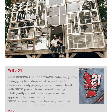
Fritz 21
YOUR PERSONAL CHESS COACH - Whether you’re
taking your first steps into the world of club
chess, or already playing at a tournament level:
with FRITZ, you can train more efficiently,
intelligently and with a more personalised
approach than ever before.
FRITZ is more than just a chess engine – it’s a
training revolution! Whether you’re taking your
first steps into the world of club chess, or already
Más...