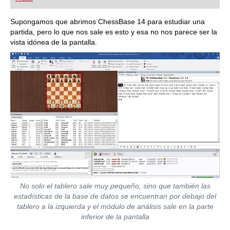
playing at a tournament level: with FRITZ, you can
train more efficiently, intelligently and with a
more personalised approach than ever before.
Supongamos que abrimos ChessBase 14 para estudiar una
partida, pero lo que nos sale es esto y esa no nos parece ser la
vista idónea de la pantalla.
No solo el tablero sale muy pequeño, sino que también las
estadísticas de la base de datos se encuentran por debajo del
tablero a la izquierda y el módulo de análisis sale en la parte
inferior de la pantalla