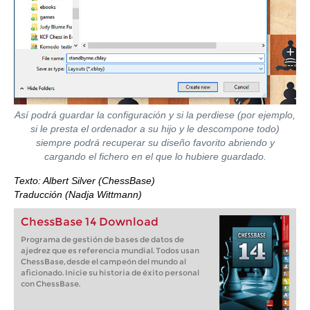
Así podrá guardar la configuración y si la perdiese (por ejemplo,
si le presta el ordenador a su hijo y le descompone todo)
siempre podrá recuperar su diseño favorito abriendo y
cargando el fichero en el que lo hubiere guardado.
Texto: Albert Silver (ChessBase)
Traducción (Nadja Wittmann)
ChessBase 14 Download
Programa de gestión de bases de datos de
ajedrez que es referencia mundial. Todos usan
ChessBase, desde el campeón del mundo al
aficionado. Inicie su historia de éxito personal
con ChessBase.