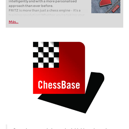
intelligently and with a more personalised
approach than ever before.
FRITZ is more than just a chess engine – it’s a
training revolution! Whether you’re taking your
first steps into the world of club chess, or already
Más...
playing at a tournament level: with FRITZ, you can
train more efficiently, intelligently and with a
more personalised approach than ever before.