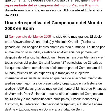
que comentar los detalles del contrato". Hensel, quien
fue el
representante del ex campeón del mundo Vladimir Kramnik
durante muchos años, es asesor de UEP desde el 1 de enero
de 2009.
Una retrospectiva del Campeonato del Mundo
2008 en Bonn
El
Campeonato del Mundo 2008
ha sido éxito muy grande. El duelo
entre Viswanathan Anand (India) y Vladimir Kramnik (Rusia)
ha
gozado de una acogida impresionante en todo el mundo. La lucha por
el máximo título mundial, celebrada en Alemania por primera vez
después de 74 años, ha atraído un interés inmenso en Alemania y en
todas partes del globo. En total fueron 427 periodistas de 28 países
los que estuvieron acreditados oficialmente para el Campeonato del
Mundo. Muchos de los expertos que trabajan en el ajedrez
internacional están de acuerdo en que ha sido el acontecimiento de
ajedrez que mejor ha sido presentado y organizado en la historia del
ajedrez. UEP da las gracias muy cordialmente al Ministro de Finanzas
de Alemania Peer Steinbrück, que ha sido el patrón del Campeonato
del Mundo y a los patrocinadores principales, Evonik Industries y
Gazprom, la Federación Internacional de Ajedrez, el Palacio Federal
de Arte y Exposiciones en Bonn y a la ciudad de Bonn.