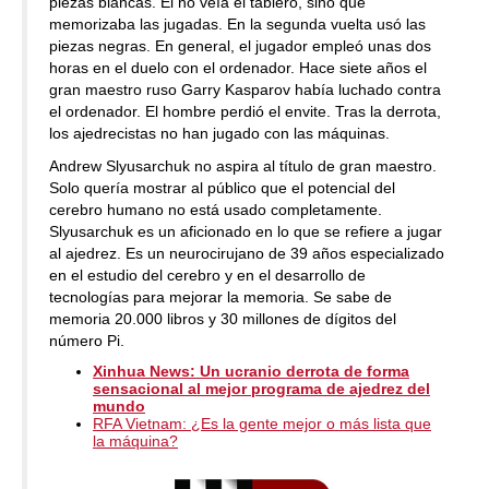
piezas blancas. El no veía el tablero, sino que
memorizaba las jugadas. En la segunda vuelta usó las
piezas negras. En general, el jugador empleó unas dos
horas en el duelo con el ordenador. Hace siete años el
gran maestro ruso Garry Kasparov había luchado contra
el ordenador. El hombre perdió el envite. Tras la derrota,
los ajedrecistas no han jugado con las máquinas.
Andrew Slyusarchuk no aspira al título de gran maestro.
Solo quería mostrar al público que el potencial del
cerebro humano no está usado completamente.
Slyusarchuk es un aficionado en lo que se refiere a jugar
al ajedrez. Es un neurocirujano de 39 años especializado
en el estudio del cerebro y en el desarrollo de
tecnologías para mejorar la memoria. Se sabe de
memoria 20.000 libros y 30 millones de dígitos del
número Pi.
Xinhua News: Un ucranio derrota de forma
sensacional al mejor programa de ajedrez del
mundo
RFA Vietnam: ¿Es la gente mejor o más lista que
la máquina?