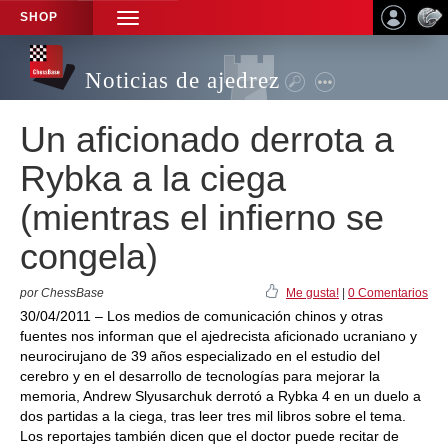
SHOP
TOGGLE
NAVIGATION
Noticias de ajedrez
Un aficionado derrota a
Rybka a la ciega
(mientras el infierno se
congela)
por ChessBase
Me gusta!
|
0 Comentarios
30/04/2011 – Los medios de comunicación chinos y otras
fuentes nos informan que el ajedrecista aficionado ucraniano y
neurocirujano de 39 años especializado en el estudio del
cerebro y en el desarrollo de tecnologías para mejorar la
memoria, Andrew Slyusarchuk derrotó a Rybka 4 en un duelo a
dos partidas a la ciega, tras leer tres mil libros sobre el tema.
Los reportajes también dicen que el doctor puede recitar de