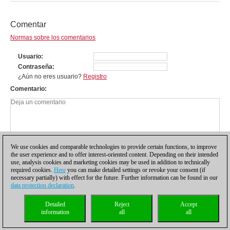
Comentar
Normas sobre los comentarios
Usuario
Contraseña
¿Aún no eres usuario?
Registro
Comentario
We use cookies and comparable technologies to provide certain functions, to improve
the user experience and to offer interest-oriented content. Depending on their intended
use, analysis cookies and marketing cookies may be used in addition to technically
required cookies.
Here
you can make detailed settings or revoke your consent (if
necessary partially) with effect for the future. Further information can be found in our
data protection declaration
.
Política de privacidad
|
Pie de imprenta
|
Para contactar
|
Cookies Management
|
Detailed
Reject
Accept
Licencias
|
Compliance Hotline
|
Inicio
information
all
all
© 2017 ChessBase GmbH | Osterbekstraße 90a | 22083 Hamburgo | Alemania
coldest news