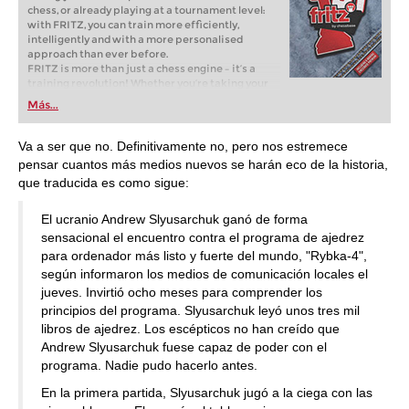
chess, or already playing at a tournament level:
with FRITZ, you can train more efficiently,
intelligently and with a more personalised
approach than ever before.
FRITZ is more than just a chess engine – it’s a
training revolution! Whether you’re taking your
first steps into the world of club chess, or already
Más...
playing at a tournament level: with FRITZ, you can
train more efficiently, intelligently and with a
more personalised approach than ever before.
Va a ser que no. Definitivamente no, pero nos estremece
pensar cuantos más medios nuevos se harán eco de la historia,
que traducida es como sigue:
El ucranio Andrew Slyusarchuk ganó de forma
sensacional el encuentro contra el programa de ajedrez
para ordenador más listo y fuerte del mundo, "Rybka-4",
según informaron los medios de comunicación locales el
jueves. Invirtió ocho meses para comprender los
principios del programa. Slyusarchuk leyó unos tres mil
libros de ajedrez. Los escépticos no han creído que
Andrew Slyusarchuk fuese capaz de poder con el
programa. Nadie pudo hacerlo antes.
En la primera partida, Slyusarchuk jugó a la ciega con las