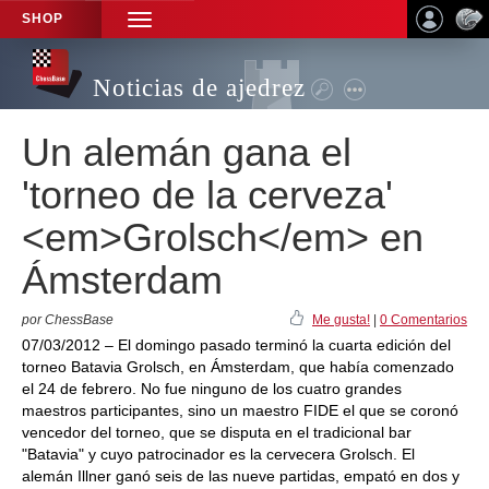
SHOP
TOGGLE
NAVIGATION
Noticias de ajedrez
Un alemán gana el
'torneo de la cerveza'
<em>Grolsch</em> en
Ámsterdam
por ChessBase
Me gusta!
|
0 Comentarios
07/03/2012 – El domingo pasado terminó la cuarta edición del
torneo Batavia Grolsch, en Ámsterdam, que había comenzado
el 24 de febrero. No fue ninguno de los cuatro grandes
maestros participantes, sino un maestro FIDE el que se coronó
vencedor del torneo, que se disputa en el tradicional bar
"Batavia" y cuyo patrocinador es la cervecera Grolsch. El
alemán Illner ganó seis de las nueve partidas, empató en dos y