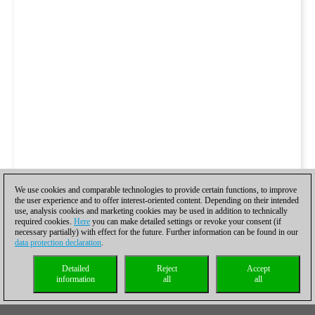
We use cookies and comparable technologies to provide certain functions, to improve
the user experience and to offer interest-oriented content. Depending on their intended
use, analysis cookies and marketing cookies may be used in addition to technically
required cookies.
Here
you can make detailed settings or revoke your consent (if
necessary partially) with effect for the future. Further information can be found in our
data protection declaration
.
Detailed
Reject
Accept
information
all
all