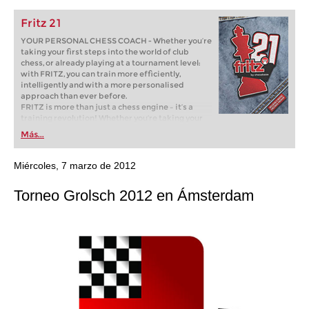
Fritz 21
YOUR PERSONAL CHESS COACH - Whether you’re
taking your first steps into the world of club
chess, or already playing at a tournament level:
with FRITZ, you can train more efficiently,
intelligently and with a more personalised
approach than ever before.
FRITZ is more than just a chess engine – it’s a
training revolution! Whether you’re taking your
first steps into the world of club chess, or already
Más...
playing at a tournament level: with FRITZ, you can
train more efficiently, intelligently and with a
more personalised approach than ever before.
Miércoles, 7 marzo de 2012
Torneo Grolsch 2012 en Ámsterdam