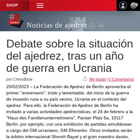
SHOP
TOGGLE
NAVIGATION
Noticias de ajedrez
Debate sobre la situación
del ajedrez, tras un año
de guerra en Ucrania
por ChessBase
Me gusta!
|
0 Comentarios
20/02/2023 – La Federación de Ajedrez de Berlín aprovecha el
primer "aniversario", triste y lamentable, del inicio de la guerra
de invasión rusa a su país vecino, Ucrania en el contexto del
ajedrez. Para ello, la Federación de Ajedrez de Berlín ha
invitado a varias actividades ajedrecísticas, el 24 de febrero a la
"Haus des Familienunternehmens", Pariser Platz 6a, 10117
Berlín, por ejemplo, con una exhibición de partidas simultáneas
a cargo del GM ucraniano, GM Efimenko. Otros invitados serán
la árbitro internacional Shoreh Bayat y el gran maestro danés,