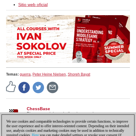
Sitio web oficial
Temas:
guerra
,
Peter Heine Nielsen
,
Shoreh Bayat
ChessBase
Pistas, tutoriales e indicaciones sobre nuestros
productos, para sacarles todo el partido y más.
We use cookies and comparable technologies to provide certain functions, to improve
the user experience and to offer interest-oriented content. Depending on their intended
use, analysis cookies and marketing cookies may be used in addition to technically
required cookies.
Here
you can make detailed settings or revoke your consent (if