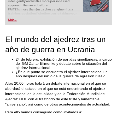
intelligently and with a more personalised
approach than ever before.
FRITZ is more than just a chess engine – it’s a
training revolution! Whether you’re taking your
first steps into the world of club chess, or already
Más...
playing at a tournament level: with FRITZ, you can
train more efficiently, intelligently and with a
more personalised approach than ever before.
El mundo del ajedrez tras un
año de guerra en Ucrania
24 de febrero: exhibición de partidas simultáneas, a cargo
de GM Zahar Efimenko y debate sobre la situación del
ajedrez internacional.
¿En qué punto se encuentra el ajedrez internacional un
año después del inicio de la guerra de agresión rusa?
A las 20:00 horas habrá un debate internacional en el que se
abordará el estado en el que se está enocntrando el ajedrez
internacional en la actualidad y de la Federación Mundial de
Ajedrez FIDE con el trasfondo de este triste y lamentable
"aniversario", así como de otros acontecimientos de actualidad.
Para ello hemos conseguido como invitados a: