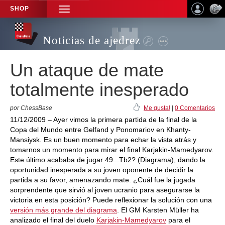
SHOP
TOGGLE
NAVIGATION
Noticias de ajedrez
Un ataque de mate
totalmente inesperado
por ChessBase
Me gusta!
|
0 Comentarios
11/12/2009 – Ayer vimos la primera partida de la final de la
Copa del Mundo entre Gelfand y Ponomariov en Khanty-
Mansiysk. Es un buen momento para echar la vista atrás y
tomarnos un momento para mirar el final Karjakin-Mamedyarov.
Este último acababa de jugar 49...Tb2? (Diagrama), dando la
oportunidad inesperada a su joven oponente de decidir la
partida a su favor, amenazando mate. ¿Cuál fue la jugada
sorprendente que sirvió al joven ucranio para asegurarse la
victoria en esta posición? Puede reflexionar la solución con una
versión más grande del diagrama
. El GM Karsten Müller ha
analizado el final del duelo
Karjakin-Mamedyarov
para el