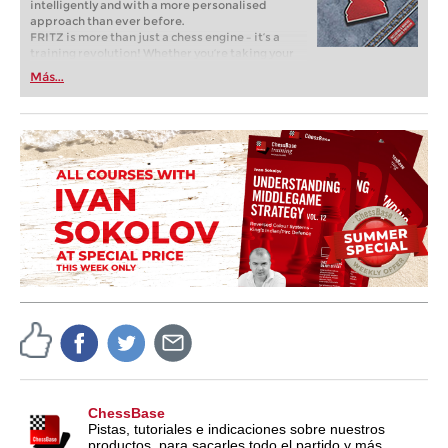
intelligently and with a more personalised
approach than ever before.
FRITZ is more than just a chess engine – it’s a
training revolution! Whether you’re taking your
first steps into the world of club chess, or already
Más...
playing at a tournament level: with FRITZ, you can
train more efficiently, intelligently and with a
more personalised approach than ever before.
ChessBase
Pistas, tutoriales e indicaciones sobre nuestros
productos, para sacarles todo el partido y más.