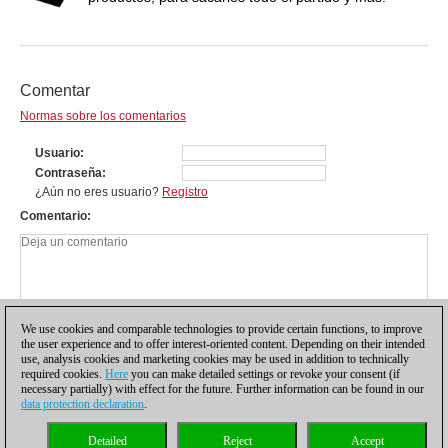
Comentar
Normas sobre los comentarios
Usuario
Contraseña
¿Aún no eres usuario?
Registro
Comentario
We use cookies and comparable technologies to provide certain functions, to improve
the user experience and to offer interest-oriented content. Depending on their intended
use, analysis cookies and marketing cookies may be used in addition to technically
required cookies.
Here
you can make detailed settings or revoke your consent (if
necessary partially) with effect for the future. Further information can be found in our
data protection declaration
.
Política de privacidad
|
Pie de imprenta
|
Para contactar
|
Cookies Management
|
Detailed
Reject
Accept