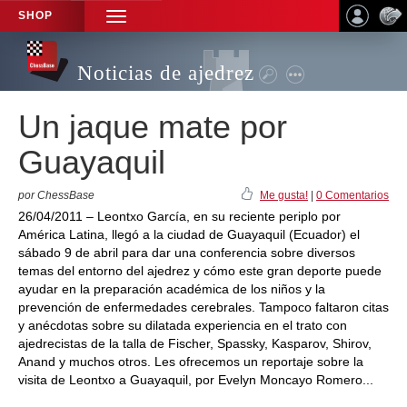
SHOP
TOGGLE
NAVIGATION
Noticias de ajedrez
Un jaque mate por
Guayaquil
por ChessBase
Me gusta!
|
0 Comentarios
26/04/2011 – Leontxo García, en su reciente periplo por
América Latina, llegó a la ciudad de Guayaquil (Ecuador) el
sábado 9 de abril para dar una conferencia sobre diversos
temas del entorno del ajedrez y cómo este gran deporte puede
ayudar en la preparación académica de los niños y la
prevención de enfermedades cerebrales. Tampoco faltaron citas
y anécdotas sobre su dilatada experiencia en el trato con
ajedrecistas de la talla de Fischer, Spassky, Kasparov, Shirov,
Anand y muchos otros. Les ofrecemos un reportaje sobre la
visita de Leontxo a Guayaquil, por Evelyn Moncayo Romero...