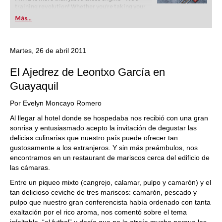
training revolution! Whether you’re taking your
first steps into the world of club chess, or already
Más...
playing at a tournament level: with FRITZ, you can
train more efficiently, intelligently and with a
more personalised approach than ever before.
Martes, 26 de abril 2011
El Ajedrez de Leontxo García en
Guayaquil
Por Evelyn Moncayo Romero
Al llegar al hotel donde se hospedaba nos recibió con una gran
sonrisa y entusiasmado acepto la invitación de degustar las
delicias culinarias que nuestro país puede ofrecer tan
gustosamente a los extranjeros. Y sin más preámbulos, nos
encontramos en un restaurant de mariscos cerca del edificio de
las cámaras.
Entre un piqueo mixto (cangrejo, calamar, pulpo y camarón) y el
tan delicioso ceviche de tres mariscos: camarón, pescado y
pulpo que nuestro gran conferencista había ordenado con tanta
exaltación por el rico aroma, nos comentó sobre el tema