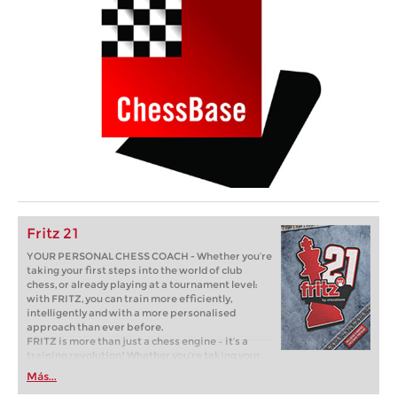
Fritz 21
YOUR PERSONAL CHESS COACH - Whether you’re
taking your first steps into the world of club
chess, or already playing at a tournament level:
with FRITZ, you can train more efficiently,
intelligently and with a more personalised
approach than ever before.
FRITZ is more than just a chess engine – it’s a
training revolution! Whether you’re taking your
first steps into the world of club chess, or already
Más...
playing at a tournament level: with FRITZ, you can