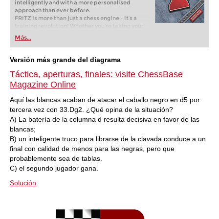
intelligently and with a more personalised
approach than ever before.
FRITZ is more than just a chess engine – it’s a
training revolution! Whether you’re taking your
first steps into the world of club chess, or already
Más...
playing at a tournament level: with FRITZ, you can
train more efficiently, intelligently and with a
more personalised approach than ever before.
Versión más grande del diagrama
Táctica, aperturas, finales: visite ChessBase
Magazine Online
Aquí las blancas acaban de atacar el caballo negro en d5 por
tercera vez con 33.Dg2. ¿Qué opina de la situación?
A) La batería de la columna d resulta decisiva en favor de las
blancas;
B) un inteligente truco para librarse de la clavada conduce a un
final con calidad de menos para las negras, pero que
probablemente sea de tablas.
C) el segundo jugador gana.
Solución