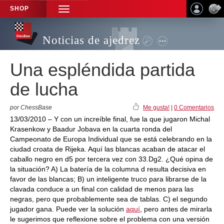
SHOP
TOGGLE
NAVIGATION
Noticias de ajedrez
Una espléndida partida
de lucha
por ChessBase
Me gusta!
|
0 Comentarios
13/03/2010 – Y con un increíble final, fue la que jugaron Michal
Krasenkow y Baadur Jobava en la cuarta ronda del
Campeonato de Europa Individual que se está celebrando en la
ciudad croata de Rijeka. Aquí las blancas acaban de atacar el
caballo negro en d5 por tercera vez con 33.Dg2. ¿Qué opina de
la situación? A) La batería de la columna d resulta decisiva en
favor de las blancas; B) un inteligente truco para librarse de la
clavada conduce a un final con calidad de menos para las
negras, pero que probablemente sea de tablas. C) el segundo
jugador gana. Puede ver la solución
aquí
, pero antes de mirarla
le sugerimos que reflexione sobre el problema con una versión