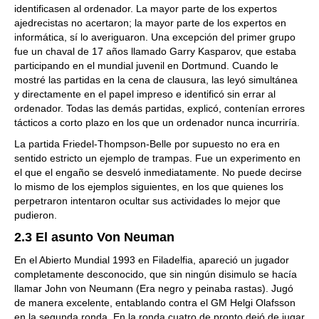
identificasen al ordenador. La mayor parte de los expertos
ajedrecistas no acertaron; la mayor parte de los expertos en
informática, sí lo averiguaron. Una excepción del primer grupo
fue un chaval de 17 años llamado Garry Kasparov, que estaba
participando en el mundial juvenil en Dortmund. Cuando le
mostré las partidas en la cena de clausura, las leyó simultánea
y directamente en el papel impreso e identificó sin errar al
ordenador. Todas las demás partidas, explicó, contenían errores
tácticos a corto plazo en los que un ordenador nunca incurriría.
La partida Friedel-Thompson-Belle por supuesto no era en
sentido estricto un ejemplo de trampas. Fue un experimento en
el que el engaño se desveló inmediatamente. No puede decirse
lo mismo de los ejemplos siguientes, en los que quienes los
perpetraron intentaron ocultar sus actividades lo mejor que
pudieron.
2.3 El asunto Von Neuman
En el Abierto Mundial 1993 en Filadelfia, apareció un jugador
completamente desconocido, que sin ningún disimulo se hacía
llamar John von Neumann (Era negro y peinaba rastas). Jugó
de manera excelente, entablando contra el GM Helgi Olafsson
en la segunda ronda. En la ronda cuatro de pronto dejó de jugar