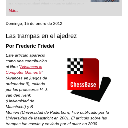
training revolution! Whether you’re taking your
first steps into the world of club chess, or already
Más...
playing at a tournament level: with FRITZ, you can
train more efficiently, intelligently and with a
more personalised approach than ever before.
Domingo, 15 de enero de 2012
Las trampas en el ajedrez
Por Frederic Friedel
Este artículo apareció
como una contribución
al libro "
Advances in
Computer Games 9
"
(Avances en juegos de
ordenador 9), editado
por los profesores H. J.
van den Herik
(Universidad de
Maastricht) y B.
Monien (Universidad de Paderborn) Fue publicado por la
Universidad de Maastricht en 2001. El artículo sobre las
trampas fue escrito y enviado por el autor en 2000.