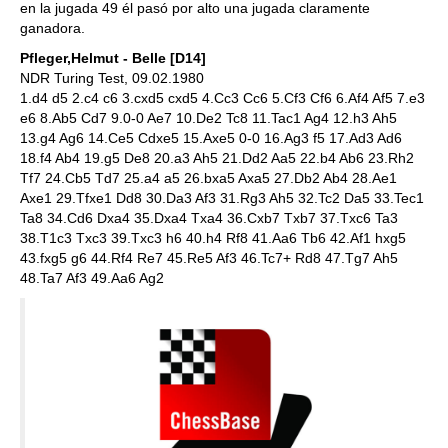
en la jugada 49 él pasó por alto una jugada claramente
ganadora.
Pfleger,Helmut - Belle [D14]
NDR Turing Test, 09.02.1980
1.d4 d5 2.c4 c6 3.cxd5 cxd5 4.Cc3 Cc6 5.Cf3 Cf6 6.Af4 Af5 7.e3
e6 8.Ab5 Cd7 9.0-0 Ae7 10.De2 Tc8 11.Tac1 Ag4 12.h3 Ah5
13.g4 Ag6 14.Ce5 Cdxe5 15.Axe5 0-0 16.Ag3 f5 17.Ad3 Ad6
18.f4 Ab4 19.g5 De8 20.a3 Ah5 21.Dd2 Aa5 22.b4 Ab6 23.Rh2
Tf7 24.Cb5 Td7 25.a4 a5 26.bxa5 Axa5 27.Db2 Ab4 28.Ae1
Axe1 29.Tfxe1 Dd8 30.Da3 Af3 31.Rg3 Ah5 32.Tc2 Da5 33.Tec1
Ta8 34.Cd6 Dxa4 35.Dxa4 Txa4 36.Cxb7 Txb7 37.Txc6 Ta3
38.T1c3 Txc3 39.Txc3 h6 40.h4 Rf8 41.Aa6 Tb6 42.Af1 hxg5
43.fxg5 g6 44.Rf4 Re7 45.Re5 Af3 46.Tc7+ Rd8 47.Tg7 Ah5
48.Ta7 Af3 49.Aa6 Ag2