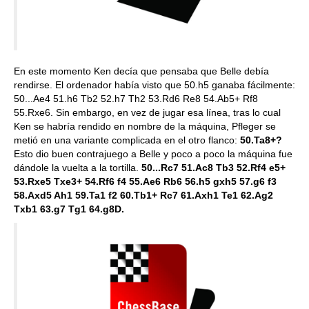
En este momento Ken decía que pensaba que Belle debía
rendirse. El ordenador había visto que 50.h5 ganaba fácilmente:
50...Ae4 51.h6 Tb2 52.h7 Th2 53.Rd6 Re8 54.Ab5+ Rf8
55.Rxe6. Sin embargo, en vez de jugar esa línea, tras lo cual
Ken se habría rendido en nombre de la máquina, Pfleger se
metió en una variante complicada en el otro flanco:
50.Ta8+?
Esto dio buen contrajuego a Belle y poco a poco la máquina fue
dándole la vuelta a la tortilla.
50...Rc7 51.Ac8 Tb3 52.Rf4 e5+
53.Rxe5 Txe3+ 54.Rf6 f4 55.Ae6 Rb6 56.h5 gxh5 57.g6 f3
58.Axd5 Ah1 59.Ta1 f2 60.Tb1+ Rc7 61.Axh1 Te1 62.Ag2
Txb1 63.g7 Tg1 64.g8D.