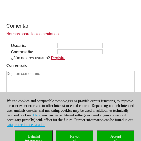
Comentar
Normas sobre los comentarios
Usuario
Contraseña
¿Aún no eres usuario?
Registro
Comentario
We use cookies and comparable technologies to provide certain functions, to improve
the user experience and to offer interest-oriented content. Depending on their intended
use, analysis cookies and marketing cookies may be used in addition to technically
required cookies.
Here
you can make detailed settings or revoke your consent (if
necessary partially) with effect for the future. Further information can be found in our
data protection declaration
.
Política de privacidad
|
Pie de imprenta
|
Para contactar
|
Cookies Management
|
Detailed
Reject
Accept
Licencias
|
Compliance Hotline
|
Inicio