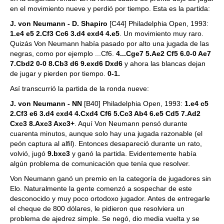
en el movimiento nueve y perdió por tiempo. Esta es la partida:
J. von Neumann - D. Shapiro
[C44] Philadelphia Open, 1993:
1.e4 e5 2.Cf3 Cc6 3.d4 exd4 4.e5
. Un movimiento muy raro.
Quizás Von Neumann había pasado por alto una jugada de las
negras, como por ejemplo ...Cf6.
4...Cge7 5.Ae2 Cf5 6.0-0 Ae7
7.Cbd2 0-0 8.Cb3 d6 9.exd6 Dxd6
y ahora las blancas dejan
de jugar y pierden por tiempo.
0-1.
Así transcurrió la partida de la ronda nueve:
J. von Neumann - NN
[B40] Philadelphia Open, 1993:
1.e4 c5
2.Cf3 e6 3.d4 cxd4 4.Cxd4 Cf6 5.Cc3 Ab4 6.e5 Cd5 7.Ad2
Cxc3 8.Axc3 Axc3+
. Aquí Von Neumann pensó durante
cuarenta minutos, aunque solo hay una jugada razonable (el
peón captura al alfil). Entonces desapareció durante un rato,
volvió, jugó
9.bxc3
y ganó la partida. Evidentemente había
algún problema de comunicación que tenía que resolver.
Von Neumann ganó un premio en la categoría de jugadores sin
Elo. Naturalmente la gente comenzó a sospechar de este
desconocido y muy poco ortodoxo jugador. Antes de entregarle
el cheque de 800 dólares, le pidieron que resolviera un
problema de ajedrez simple. Se negó, dio media vuelta y se